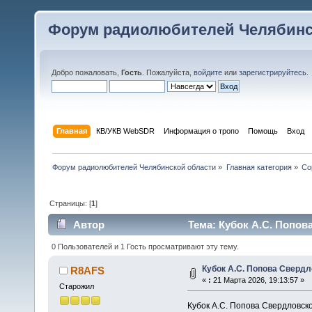
Форум радиолюбителей Челябинс
Добро пожаловать,
Гость
. Пожалуйста,
войдите
или
зарегистрируйтесь
.
Главная
КВ/УКВ WebSDR
Информация о тропо
Помощь
Вход
Форум радиолюбителей Челябинской области
»
Главная категория
»
Со
Страницы: [
1
]
Автор
Тема: Кубок А.С. Попов
0 Пользователей и 1 Гость просматривают эту тему.
Кубок А.С. Попова Свердл
R8AFS
«
:
21 Марта 2026, 19:13:57 »
Старожил
Кубок А.С. Попова Свердловско