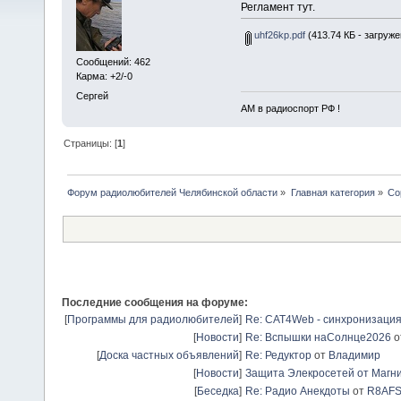
Регламент тут.
uhf26kp.pdf
(413.74 КБ - загруже
Сообщений: 462
Карма: +2/-0
Сергей
АМ в радиоспорт РФ !
Страницы: [
1
]
Форум радиолюбителей Челябинской области
»
Главная категория
»
Со
Последние сообщения на форуме:
[
Программы для радиолюбителей
]
Re: CAT4Web - синхронизаци
[
Новости
]
Re: Вспышки наСолнце2026
о
[
Доска частных объявлений
]
Re: Редуктор
от
Владимир
[
Новости
]
Защита Элекросетей от Магн
[
Беседка
]
Re: Радио Анекдоты
от
R8AF