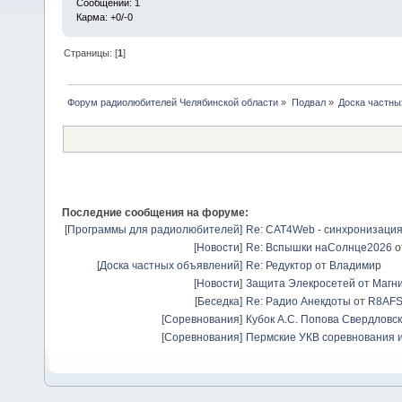
Сообщений: 1
Карма: +0/-0
Страницы: [
1
]
Форум радиолюбителей Челябинской области
»
Подвал
»
Доска частны
Последние сообщения на форуме:
[
Программы для радиолюбителей
]
Re: CAT4Web - синхронизаци
[
Новости
]
Re: Вспышки наСолнце2026
о
[
Доска частных объявлений
]
Re: Редуктор
от
Владимир
[
Новости
]
Защита Элекросетей от Магн
[
Беседка
]
Re: Радио Анекдоты
от
R8AF
[
Соревнования
]
Кубок А.С. Попова Свердловск
[
Соревнования
]
Пермские УКВ соревнования и