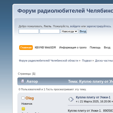
Форум радиолюбителей Челябинс
Добро пожаловать,
Гость
. Пожалуйста,
войдите
или
зарегистрируйтесь
.
Главная
КВ/УКВ WebSDR
Информация о тропо
Помощь
Вход
Форум радиолюбителей Челябинской области
»
Подвал
»
Доска частны
Страницы: [
1
]
Автор
Тема: Куплю плиту от Ун
0 Пользователей и 1 Гость просматривают эту тему.
Куплю плиту от Унжи-1
Oleg
«
:
21 Марта 2025, 16:20:06 »
Новичок
Куплю плиту от Унжи-1. 89058