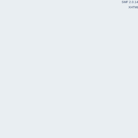
SMF 2.0.1
XHTM