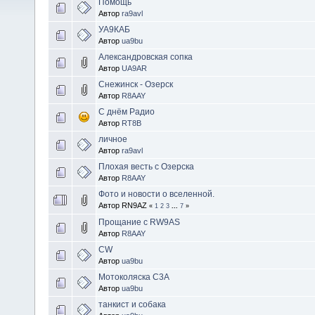
Помощь
Автор
ra9avl
УА9КАБ
Автор
ua9bu
Александровская сопка
Автор
UA9AR
Снежинск - Озерск
Автор
R8AAY
С днём Радио
Автор
RT8B
личное
Автор
ra9avl
Плохая весть с Озерска
Автор
R8AAY
Фото и новости о вселенной.
Автор RN9AZ
«
1
2
3
...
7
»
Прощание с RW9AS
Автор
R8AAY
CW
Автор
ua9bu
Мотоколяска С3А
Автор
ua9bu
танкист и собака