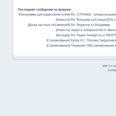
Последние сообщения на форуме:
[
Программы для радиолюбителей
]
Re: CAT4Web - синхронизаци
[
Новости
]
Re: Вспышки наСолнце2026
о
[
Доска частных объявлений
]
Re: Редуктор
от
Владимир
[
Новости
]
Защита Элекросетей от Магн
[
Беседка
]
Re: Радио Анекдоты
от
R8AF
[
Соревнования
]
Кубок А.С. Попова Свердловск
[
Соревнования
]
Пермские УКВ соревнования и
SMF 2.0.1
XHTM