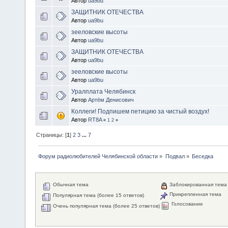
Автор
ua9bu
ЗАЩИТНИК ОТЕЧЕСТВА
Автор
ua9bu
зееловские высоты
Автор
ua9bu
ЗАЩИТНИК ОТЕЧЕСТВА
Автор
ua9bu
зееловские высоты
Автор
ua9bu
Уралплата Челябинск
Автор
Артём Денисович
Коллеги! Подпишем петицию за чистый воздух!
Автор
RT8A
«
1
2
»
Страницы: [
1
]
2
3
...
7
Форум радиолюбителей Челябинской области
»
Подвал
»
Беседка
Обычная тема
Заблокированная тема
Прикрепленная тема
Популярная тема (более 15 ответов)
Голосование
Очень популярная тема (более 25 ответов)