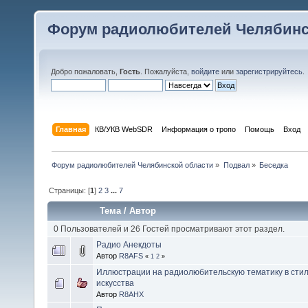
Форум радиолюбителей Челябинс
Добро пожаловать,
Гость
. Пожалуйста,
войдите
или
зарегистрируйтесь
.
Главная
КВ/УКВ WebSDR
Информация о тропо
Помощь
Вход
Форум радиолюбителей Челябинской области
»
Подвал
»
Беседка
Страницы: [
1
]
2
3
...
7
Тема
/
Автор
0 Пользователей и 26 Гостей просматривают этот раздел.
Радио Анекдоты
Автор
R8AFS
«
1
2
»
Иллюстрации на радиолюбительскую тематику в сти
искусства
Автор
R8AHX