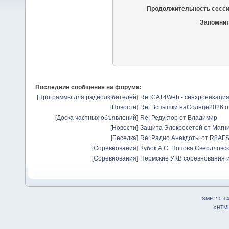
Продолжительность сесси
Запомнит
Последние сообщения на форуме:
[
Программы для радиолюбителей
]
Re: CAT4Web - синхронизаци
[
Новости
]
Re: Вспышки наСолнце2026
о
[
Доска частных объявлений
]
Re: Редуктор
от
Владимир
[
Новости
]
Защита Элекросетей от Магн
[
Беседка
]
Re: Радио Анекдоты
от
R8AF
[
Соревнования
]
Кубок А.С. Попова Свердловск
[
Соревнования
]
Пермские УКВ соревнования и
SMF 2.0.1
XHTM