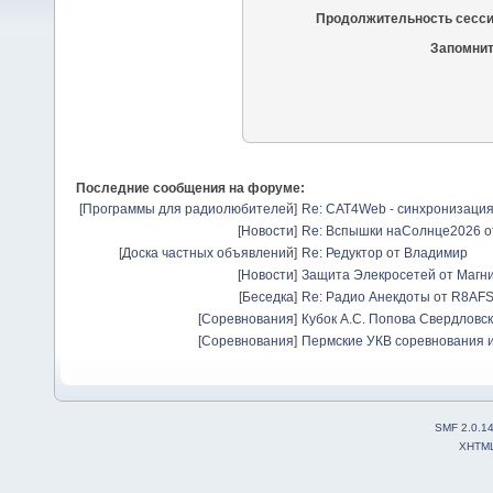
Продолжительность сесси
Запомнит
Последние сообщения на форуме:
[
Программы для радиолюбителей
]
Re: CAT4Web - синхронизаци
[
Новости
]
Re: Вспышки наСолнце2026
о
[
Доска частных объявлений
]
Re: Редуктор
от
Владимир
[
Новости
]
Защита Элекросетей от Магн
[
Беседка
]
Re: Радио Анекдоты
от
R8AF
[
Соревнования
]
Кубок А.С. Попова Свердловск
[
Соревнования
]
Пермские УКВ соревнования и
SMF 2.0.1
XHTM