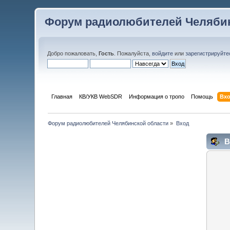
Форум радиолюбителей Челябин
Добро пожаловать,
Гость
. Пожалуйста,
войдите
или
зарегистрируйте
Главная
КВ/УКВ WebSDR
Информация о тропо
Помощь
Вх
Форум радиолюбителей Челябинской области
»
Вход
В