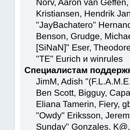
Norv, Aaron van Geffen,
Kristiansen, Hendrik Ja
"JayBachatero" Hernand
Benson, Grudge, Michael
[SiNaN]" Eser, Theodore
"TE" Eurich и winrules
Специалистам поддерж
JimM, Adish "(F.L.A.M.E.
Ben Scott, Bigguy, Cap
Eliana Tamerin, Fiery, g
"Owdy" Eriksson, Jeremy 
Sunday" Gonzales, K@, 