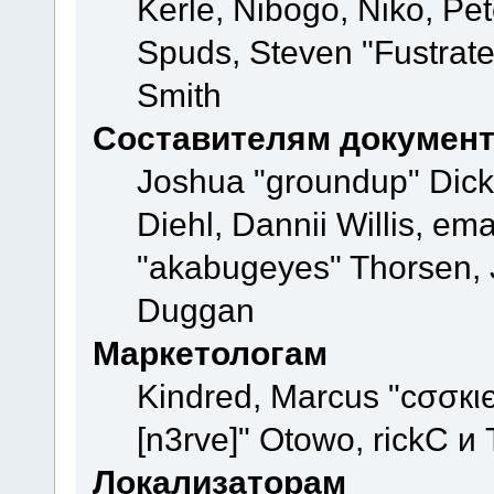
Kerle, Nibogo, Niko, Pet
Spuds, Steven "Fustrate
Smith
Составителям докумен
Joshua "groundup" Dicke
Diehl, Dannii Willis, e
"akabugeyes" Thorsen, J
Duggan
Маркетологам
Kindred, Marcus "cσσкι
[n3rve]" Otowo, rickC и
Локализаторам