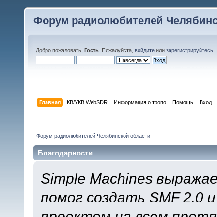
Форум радиолюбителей Челябинс
Добро пожаловать,
Гость
. Пожалуйста,
войдите
или
зарегистрируйтесь
.
Главная
КВ/УКВ WebSDR
Информация о тропо
Помощь
Вход
Форум радиолюбителей Челябинской области
Благодарности
Simple Machines выража
помог создать SMF 2.0 
проектом на всем протя