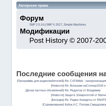
Авторские права
Форум
SMF 2.0.14
|
SMF © 2017
,
Simple Machines
Модификации
Post History © 2007-2
Последние сообщения н
[
Программы для радиолюбителей
]
Re: CAT4Web - синхронизаци
[
Новости
]
Re: Вспышки наСолнце2026
о
[
Доска частных объявлений
]
Re: Редуктор
от
Владимир
[
Новости
]
Защита Элекросетей от Магн
[
Беседка
]
Re: Радио Анекдоты
от
R8AF
[
Соревнования
]
Кубок А.С. Попова Свердловск