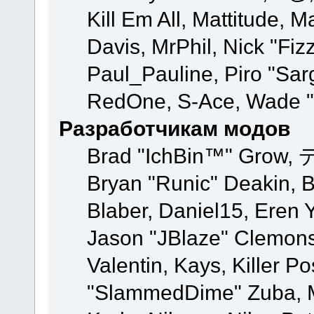
Kill Em All, Mattitude, M
Davis, MrPhil, Nick "Fiz
Paul_Pauline, Piro "Sar
RedOne, S-Ace, Wade "
Разработчикам модов
Brad "IchBin™" Grow, 
Bryan "Runic" Deakin, 
Blaber, Daniel15, Eren 
Jason "JBlaze" Clemons
Valentin, Kays, Killer P
"SlammedDime" Zuba, M