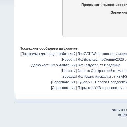
Продолжительность сесси
Запомнит
Последние сообщения на форуме:
[
Программы для радиолюбителей
]
Re: CAT4Web - синхронизаци
[
Новости
]
Re: Вспышки наСолнце2026
о
[
Доска частных объявлений
]
Re: Редуктор
от
Владимир
[
Новости
]
Защита Элекросетей от Магн
[
Беседка
]
Re: Радио Анекдоты
от
R8AF
[
Соревнования
]
Кубок А.С. Попова Свердловск
[
Соревнования
]
Пермские УКВ соревнования и
SMF 2.0.1
XHTM