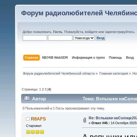
Форум радиолюбителей Челябинс
Добро пожаловать,
Гость
. Пожалуйста,
войдите
или
зарегистрируйтесь
.
Главная
КВ/УКВ WebSDR
Информация о тропо
Помощь
Вход
Форум радиолюбителей Челябинской области
»
Главная категория
»
Но
Страницы:
1
2
3
[
4
]
Автор
Тема: Вспышки наСолнц
0 Пользователей и 1 Гость просматривают эту тему.
Re: Вспышки наСолнце20
R8AFS
«
Ответ #45 :
14 Октября 2025,
Старожил
А вспышки иду