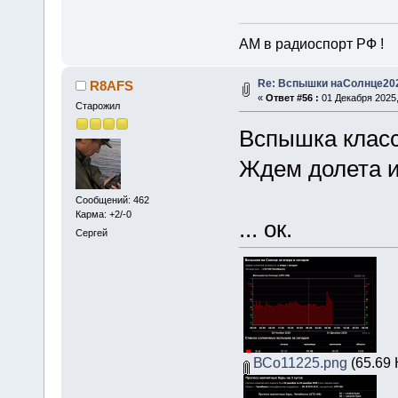
АМ в радиоспорт РФ !
Re: Вспышки наСолнце20
R8AFS
«
Ответ #56 :
01 Декабря 2025,
Старожил
Вспышка класс
Ждем долета 
Сообщений: 462
Карма: +2/-0
... ок.
Сергей
ВСо11225.png
(65.69 