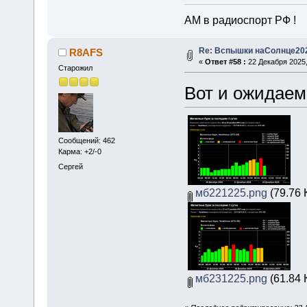
АМ в радиоспорт РФ !
Re: Вспышки наСолнце20
R8AFS
«
Ответ #58 :
22 Декабря 2025,
Старожил
Вот и ожидаем
Сообщений: 462
Карма: +2/-0
Сергей
мб221225.png
(79.76 
мб231225.png
(61.84 