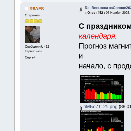
Re: Вспышки наСолнце20
R8AFS
«
Ответ #52 :
07 Ноября 2025, 
Старожил
С праздником
календаря
.
Прогноз магни
Сообщений: 462
Карма: +2/-0
и
Сергей
начало, с про
пМБо71125.png
(88.0