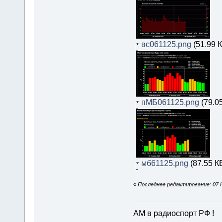
вс061125.png
(51.99 К
пМБ061125.png
(79.0
мб61125.png
(87.55 К
«
Последнее редактирование: 07 
АМ в радиоспорт РФ !