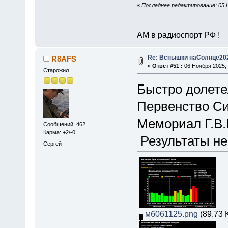
«
Последнее редактирование: 05 
АМ в радиоспорт РФ !
Re: Вспышки наСолнце20
R8AFS
«
Ответ #51 :
06 Ноября 2025, 
Старожил
Быстро долете
Первенство Си
Мемориал Г.В.
Сообщений: 462
Карма: +2/-0
Результаты не
Сергей
мб061125.png
(89.73 