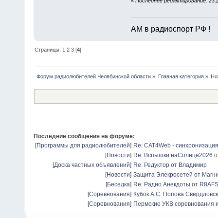
«
Последнее редактирование: 23 Д
АМ в радиоспорт РФ !
Страницы:
1
2
3
[
4
]
Форум радиолюбителей Челябинской области
»
Главная категория
»
Но
Последние сообщения на форуме:
[
Программы для радиолюбителей
]
Re: CAT4Web - синхронизаци
[
Новости
]
Re: Вспышки наСолнце2026
о
[
Доска частных объявлений
]
Re: Редуктор
от
Владимир
[
Новости
]
Защита Элекросетей от Магн
[
Беседка
]
Re: Радио Анекдоты
от
R8AF
[
Соревнования
]
Кубок А.С. Попова Свердловск
[
Соревнования
]
Пермские УКВ соревнования и