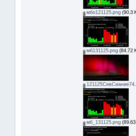
мбо121125.png
(90.3 
мб131125.png
(84.72 
121125СевСиание74.
мб_131125.png
(89.63