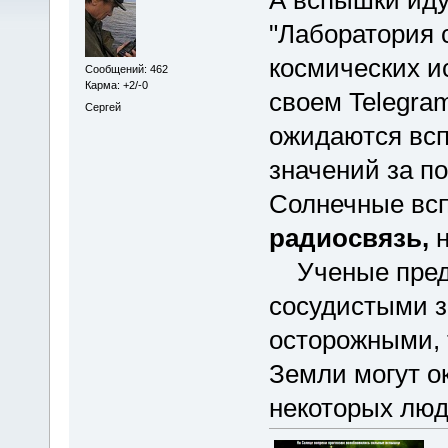
"Лаборатория 
космических и
Сообщений: 462
Карма: +2/-0
своем Telegram
Сергей
ожидаются всп
значений за п
Солнечные всп
радиосвязь,
н
Ученые преду
сосудистыми з
осторожными, 
Земли могут о
некоторых люд