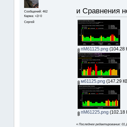
и Сравнения н
Сообщений: 462
Карма: +2/-0
Сергей
пМб1125.png
(104.28 
мб1125.png
(147.29 К
пМб1225.png
(102.18 
«
Последнее редактирование: 01 Д