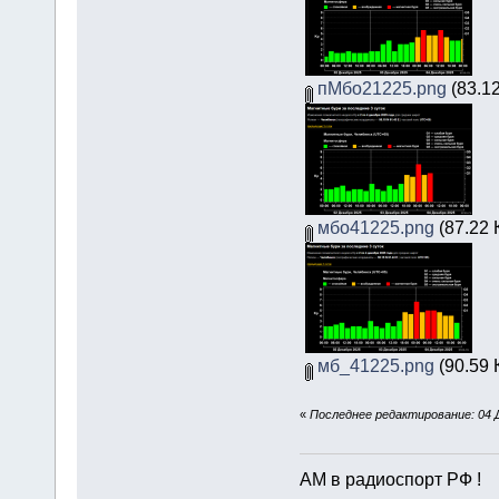
пМбо21225.png
(83.12
мбо41225.png
(87.22 
мб_41225.png
(90.59 
«
Последнее редактирование: 04 Д
АМ в радиоспорт РФ !