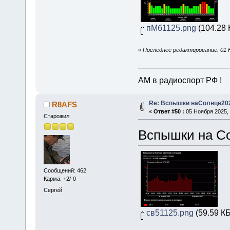
пМб1125.png
(104.28 
«
Последнее редактирование: 01 Н
АМ в радиоспорт РФ !
Re: Вспышки наСолнце20
R8AFS
«
Ответ #50 :
05 Ноября 2025, 
Старожил
Вспышки на Со
Сообщений: 462
Карма: +2/-0
Сергей
св51125.png
(59.59 КБ