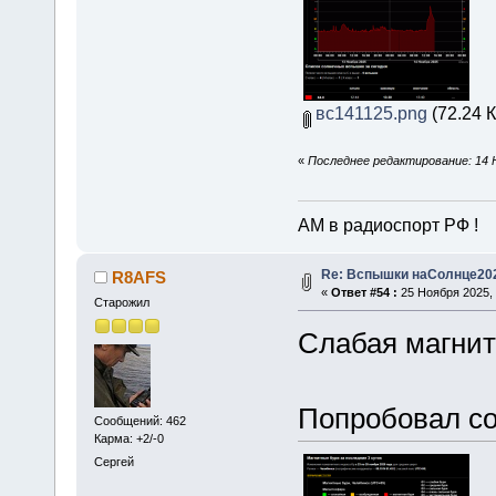
вс141125.png
(72.24 К
«
Последнее редактирование: 14 
АМ в радиоспорт РФ !
Re: Вспышки наСолнце20
R8AFS
«
Ответ #54 :
25 Ноября 2025, 
Старожил
Слабая магнит
Попробовал с
Сообщений: 462
Карма: +2/-0
Сергей