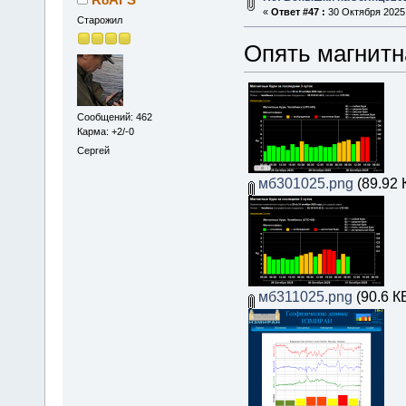
«
Ответ #47 :
30 Октября 2025,
Старожил
Опять магнитн
Сообщений: 462
Карма: +2/-0
Сергей
мб301025.png
(89.92 
мб311025.png
(90.6 К