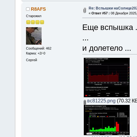
Re: Вспышки наСолнце20
R8AFS
«
Ответ #57 :
08 Декабря 2025,
Старожил
Еще вспышка .
...
и долетело ...
Сообщений: 462
Карма: +2/-0
Сергей
вс81225.png
(70.32 КБ