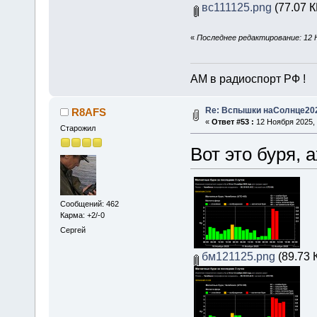
вс111125.png
(77.07 К
«
Последнее редактирование: 12 
АМ в радиоспорт РФ !
Re: Вспышки наСолнце20
R8AFS
«
Ответ #53 :
12 Ноября 2025, 
Старожил
Вот это буря, 
Сообщений: 462
Карма: +2/-0
Сергей
бм121125.png
(89.73 