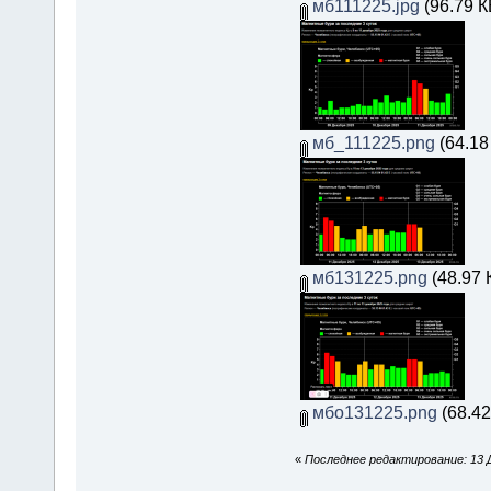
мб111225.jpg
(96.79 К
мб_111225.png
(64.18
мб131225.png
(48.97 
мбо131225.png
(68.42
«
Последнее редактирование: 13 Д