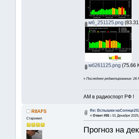
мб_251125.png
(83.31
мб261125.png
(75.66 
«
Последнее редактирование: 26 
АМ в радиоспорт РФ !
Re: Вспышки наСолнце20
R8AFS
«
Ответ #55 :
01 Декабря 2025,
Старожил
Прогноз на дек