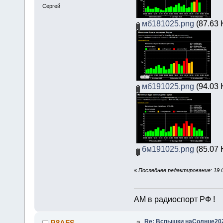
Сергей
мб181025.png
(87.63 
мб191025.png
(94.03 
бм191025.png
(85.07 
«
Последнее редактирование: 19 
АМ в радиоспорт РФ !
Re: Вспышки наСолнце20
R8AFS