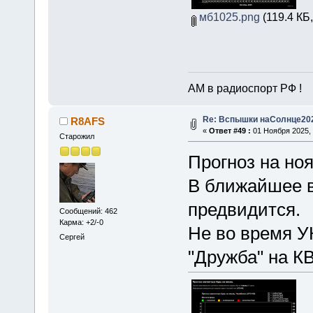
мб1025.png
(119.4 КБ
АМ в радиоспорт РФ !
Re: Вспышки наСолнце20
R8AFS
«
Ответ #49 :
01 Ноября 2025, 
Старожил
Прогноз на ноя
В ближайшее в
предвидится.
Сообщений: 462
Карма: +2/-0
Не во время У
Сергей
"Дружба" на К