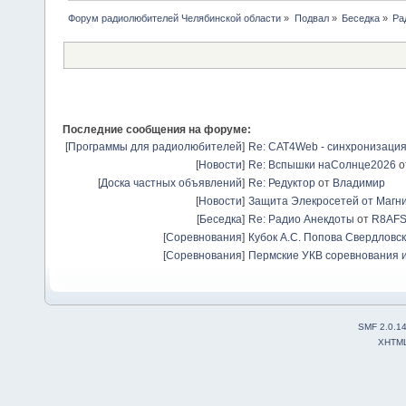
Форум радиолюбителей Челябинской области
»
Подвал
»
Беседка
»
Ра
Последние сообщения на форуме:
[
Программы для радиолюбителей
]
Re: CAT4Web - синхронизаци
[
Новости
]
Re: Вспышки наСолнце2026
о
[
Доска частных объявлений
]
Re: Редуктор
от
Владимир
[
Новости
]
Защита Элекросетей от Магн
[
Беседка
]
Re: Радио Анекдоты
от
R8AF
[
Соревнования
]
Кубок А.С. Попова Свердловск
[
Соревнования
]
Пермские УКВ соревнования и
SMF 2.0.1
XHTM