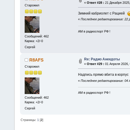
«
Ответ #28 :
21 Декабря 2025,
Старожил
Зимний кабриолет с Рацией
«
Последнее редактирование: 22 Д
АМ в радиоспорт РФ !
Сообщений: 462
Карма: +2/-0
Сергей
Re: Радио Анекдоты
R8AFS
«
Ответ #29 :
01 Апреля 2026, 
Старожил
Надпись прямо вбита в корпу
«
Последнее редактирование: 04 
АМ в радиоспорт РФ !
Сообщений: 462
Карма: +2/-0
Сергей
Страницы:
1
[
2
]