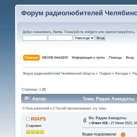
Форум радиолюбителей Челябинс
Добро пожаловать,
Гость
. Пожалуйста,
войдите
или
зарегистрируйтесь
.
Главная
КВ/УКВ WebSDR
Информация о тропо
Помощь
Вход
Форум радиолюбителей Челябинской области
»
Подвал
»
Беседка
»
Ра
Страницы:
1
[
2
]
Автор
Тема: Радио Анекдоты (
0 Пользователей и 2 Гостей просматривают эту тему.
Re: Радио Анекдоты
R8AFS
«
Ответ #15 :
27 Июня 2021, 08
Старожил
Водка подорожала!