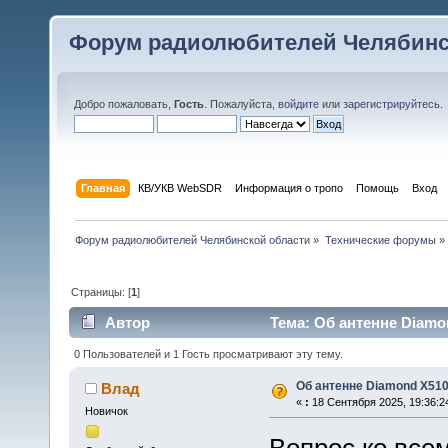
Форум радиолюбителей Челябинс
Добро пожаловать,
Гость
. Пожалуйста,
войдите
или
зарегистрируйтесь
.
Главная
КВ/УКВ WebSDR
Информация о тропо
Помощь
Вход
Форум радиолюбителей Челябинской области
»
Технические форумы
»
Страницы: [
1
]
Автор
Тема: Об антенне Diamo
0 Пользователей и 1 Гость просматривают эту тему.
Об антенне Diamond X51
Влад
«
:
18 Сентября 2025, 19:36:2
Новичок
Вопрос ко все