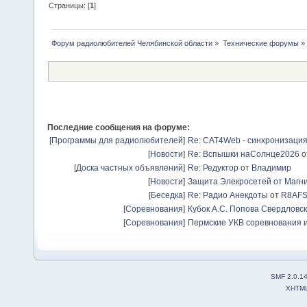
Страницы: [
1
]
Форум радиолюбителей Челябинской области
»
Технические форумы
»
Последние сообщения на форуме:
[
Программы для радиолюбителей
]
Re: CAT4Web - синхронизаци
[
Новости
]
Re: Вспышки наСолнце2026
о
[
Доска частных объявлений
]
Re: Редуктор
от
Владимир
[
Новости
]
Защита Элекросетей от Магн
[
Беседка
]
Re: Радио Анекдоты
от
R8AF
[
Соревнования
]
Кубок А.С. Попова Свердловск
[
Соревнования
]
Пермские УКВ соревнования и
SMF 2.0.1
XHTM