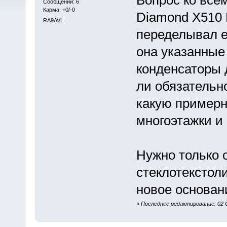
Сообщений: 6
Карма: +0/-0
Diamond X510 M
RA9AVL
переделывал е
она указанные
конденсаторы 
ли обязательн
какую примерн
многоэтажки и
Нужно только 
стеклотекстоли
новое основан
«
Последнее редактирование: 02 О