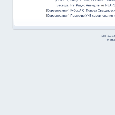
[
Новости
]
Защита Элекросетей от Магн
[
Беседка
]
Re: Радио Анекдоты
от
R8AF
[
Соревнования
]
Кубок А.С. Попова Свердловск
[
Соревнования
]
Пермские УКВ соревнования и
SMF 2.0.1
XHTM