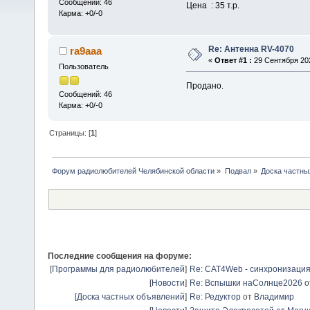
Сообщений: 46
Цена : 35 т.р.
Карма: +0/-0
Re: Антенна RV-4070
ra9aaa
«
Ответ #1 :
29 Сентября 202
Пользователь
Продано.
Сообщений: 46
Карма: +0/-0
Страницы: [
1
]
Форум радиолюбителей Челябинской области
»
Подвал
»
Доска частны
Последние сообщения на форуме:
[
Программы для радиолюбителей
]
Re: CAT4Web - синхронизаци
[
Новости
]
Re: Вспышки наСолнце2026
о
[
Доска частных объявлений
]
Re: Редуктор
от
Владимир