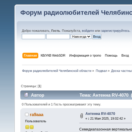
Форум радиолюбителей Челябинс
Добро пожаловать,
Гость
. Пожалуйста,
войдите
или
зарегистрируйтесь
.
Главная
КВ/УКВ WebSDR
Информация о тропо
Помощь
Вход
Форум радиолюбителей Челябинской области
»
Подвал
»
Доска частны
Страницы: [
1
]
Автор
Тема: Антенна RV-4070 (
0 Пользователей и 1 Гость просматривают эту тему.
Антенна RV-4070
ra9aaa
«
:
21 Мая 2025, 19:02:42 »
Пользователь
Семидиапазонная вертикальная