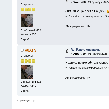
«
Ответ #28 :
21 Декабря 2025,
Старожил
Зимний кабриолет с Рацией
«
Последнее редактирование: 22 Д
АМ в радиоспорт РФ !
Сообщений: 462
Карма: +2/-0
Сергей
Re: Радио Анекдоты
R8AFS
«
Ответ #29 :
01 Апреля 2026, 
Старожил
Надпись прямо вбита в корпу
«
Последнее редактирование: 04 
АМ в радиоспорт РФ !
Сообщений: 462
Карма: +2/-0
Сергей
Страницы:
1
[
2
]