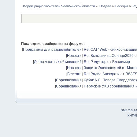
Форум радиолюбителей Челябинской области
»
Подвал
»
Беседка
»
Ра
Последние сообщения на форуме:
[
Программы для радиолюбителей
]
Re: CAT4Web - синхронизаци
[
Новости
]
Re: Вспышки наСолнце2026
о
[
Доска частных объявлений
]
Re: Редуктор
от
Владимир
[
Новости
]
Защита Элекросетей от Магн
[
Беседка
]
Re: Радио Анекдоты
от
R8AF
[
Соревнования
]
Кубок А.С. Попова Свердловск
[
Соревнования
]
Пермские УКВ соревнования и
SMF 2.0.1
XHTM