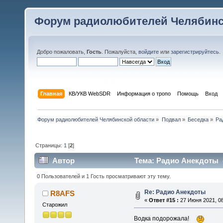
Форум радиолюбителей Челябинс
Добро пожаловать,
Гость
. Пожалуйста,
войдите
или
зарегистрируйтесь
.
Главная
КВ/УКВ WebSDR
Информация о тропо
Помощь
Вход
Форум радиолюбителей Челябинской области
»
Подвал
»
Беседка
»
Ра
Страницы:
1
[
2
]
Автор
Тема: Радио Анекдоты (
0 Пользователей и 1 Гость просматривают эту тему.
Re: Радио Анекдоты
R8AFS
«
Ответ #15 :
27 Июня 2021, 08
Старожил
Водка подорожала!