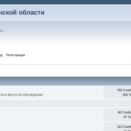
ской области
сь
.
од
Регистрация
782 Соо
ти и вести их обсуждение
205 
60 Сооб
47 Т
112 Соо