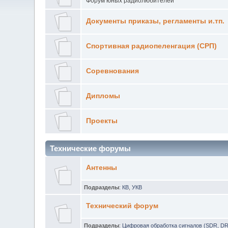
Форум юных радиолюбителей
Документы приказы, регламенты и.тп.
Спортивная радиопеленгация (СРП)
Соревнования
Дипломы
Проекты
Технические форумы
Антенны
Подразделы
:
КВ
,
УКВ
Технический форум
Подразделы
:
Цифровая обработка сигналов (SDR, D