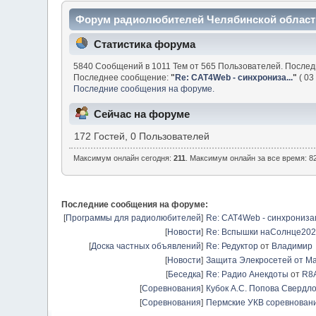
Форум радиолюбителей Челябинской област
Статистика форума
5840 Сообщений в 1011 Тем от 565 Пользователей. После
Последнее сообщение:
"
Re: CAT4Web - синхрониза...
"
( 03
Последние сообщения на форуме.
Сейчас на форуме
172 Гостей, 0 Пользователей
Максимум онлайн сегодня:
211
. Максимум онлайн за все время: 82
Последние сообщения на форуме:
[
Программы для радиолюбителей
]
Re: CAT4Web - синхрониз
[
Новости
]
Re: Вспышки наСолнце20
[
Доска частных объявлений
]
Re: Редуктор
от
Владимир
[
Новости
]
Защита Элекросетей от Ма
[
Беседка
]
Re: Радио Анекдоты
от
R8
[
Соревнования
]
Кубок А.С. Попова Свердло
[
Соревнования
]
Пермские УКВ соревновани