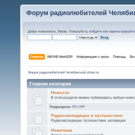
Форум радиолюбителей Челябин
Добро пожаловать,
Гость
. Пожалуйста,
войдите
или
зарегистрируйте
Главная
КВ/УКВ WebSDR
Информация о тропо
Помощь
Вх
Форум радиолюбителей Челябинской области
Главная категория
Новости
В этом разделе можно публиковать любые новос
Подразделы
:
РО СРР
Радиоэкспедиции и путешествия
Радиоэкспедиции, путешествия, активации
Новичкам