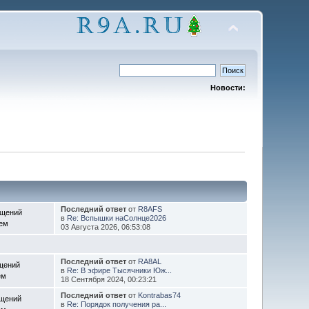
Новости:
Последний ответ
от
R8AFS
бщений
в
Re: Вспышки наСолнце2026
Тем
03 Августа 2026, 06:53:08
Последний ответ
от
RA8AL
щений
в
Re: В эфире Тысячники Юж...
ем
18 Сентября 2024, 00:23:21
Последний ответ
от
Kontrabas74
бщений
в
Re: Порядок получения ра...