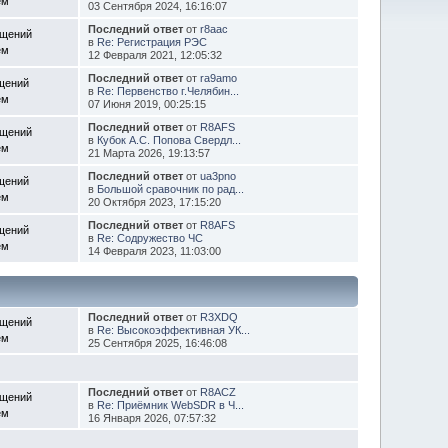
ем
03 Сентября 2024, 16:16:07
Последний ответ
от
r8aac
бщений
в
Re: Регистрация РЭС
ем
12 Февраля 2021, 12:05:32
Последний ответ
от
ra9amo
щений
в
Re: Первенство г.Челябин...
ем
07 Июня 2019, 00:25:15
Последний ответ
от
R8AFS
бщений
в
Кубок А.С. Попова Свердл...
ем
21 Марта 2026, 19:13:57
Последний ответ
от
ua3pno
щений
в
Большой сравочник по рад...
ем
20 Октября 2023, 17:15:20
Последний ответ
от
R8AFS
щений
в
Re: Содружество ЧС
ем
14 Февраля 2023, 11:03:00
Последний ответ
от
R3XDQ
бщений
в
Re: Высокоэффективная УК...
ем
25 Сентября 2025, 16:46:08
Последний ответ
от
R8ACZ
бщений
в
Re: Приёмник WebSDR в Ч...
ем
16 Января 2026, 07:57:32