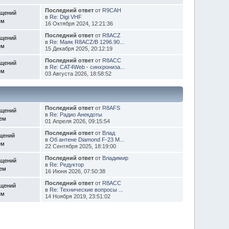
Последний ответ
от
R9CAH
бщений
в
Re: Digi VHF
ем
16 Октября 2024, 12:21:36
Последний ответ
от
R8ACZ
бщений
в
Re: Маяк R8ACZ/B 1296.90...
ем
15 Декабря 2025, 20:12:19
Последний ответ
от
R8ACC
бщений
в
Re: CAT4Web - синхрониза...
ем
03 Августа 2026, 18:58:52
Последний ответ
от
R8AFS
бщений
в
Re: Радио Анекдоты
Тем
01 Апреля 2026, 09:15:54
Последний ответ
от
Влад
щений
в
Об антене Diamond F-23 M...
ем
22 Сентября 2025, 18:19:00
Последний ответ
от
Владимир
бщений
в
Re: Редуктор
Тем
16 Июня 2026, 07:50:38
Последний ответ
от
R8ACC
бщений
в
Re: Технические вопросы ...
ем
14 Ноября 2019, 23:51:02