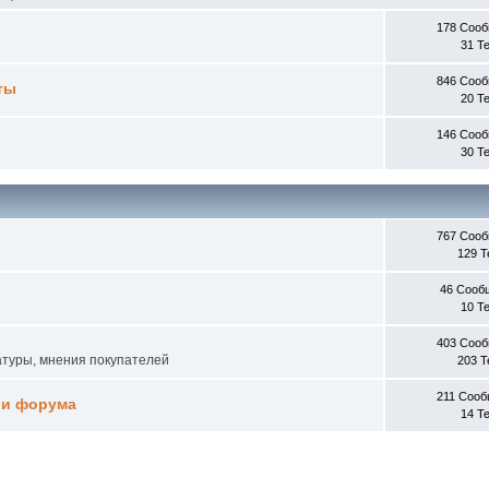
178 Соо
31 Т
846 Соо
ты
20 Т
146 Соо
30 Т
767 Соо
129 
46 Сооб
10 Т
403 Соо
атуры, мнения покупателей
203 
211 Соо
 и форума
14 Т