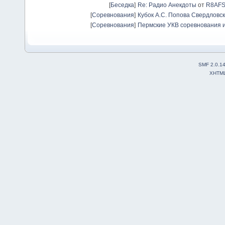
[
Беседка
]
Re: Радио Анекдоты
от
R8AF
[
Соревнования
]
Кубок А.С. Попова Свердловск
[
Соревнования
]
Пермские УКВ соревнования и
SMF 2.0.1
XHTM