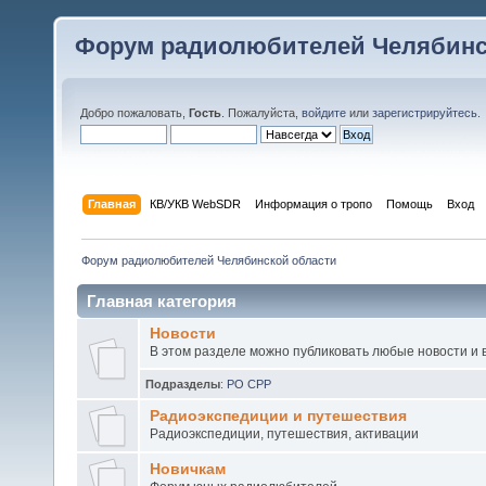
Форум радиолюбителей Челябинс
Добро пожаловать,
Гость
. Пожалуйста,
войдите
или
зарегистрируйтесь
.
Главная
КВ/УКВ WebSDR
Информация о тропо
Помощь
Вход
Форум радиолюбителей Челябинской области
Главная категория
Новости
В этом разделе можно публиковать любые новости и 
Подразделы
:
РО СРР
Радиоэкспедиции и путешествия
Радиоэкспедиции, путешествия, активации
Новичкам