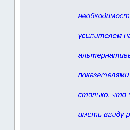
если р
необходимост
антенну 
усилителем на
этому 
альтернативы,
такими 
показателями
недосту
столько, что
встанет
иметь ввиду р
же РЭВ-1