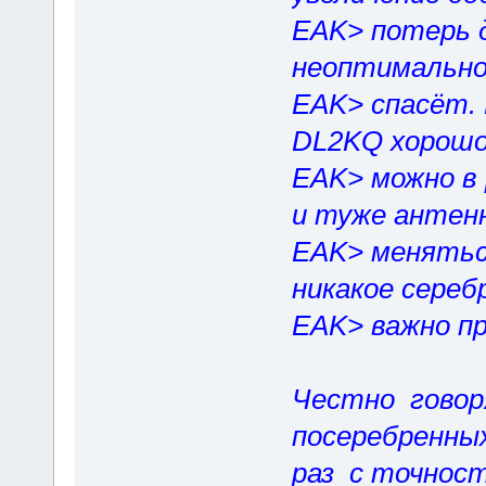
EAK> потерь д
неоптимально
EAK> спасёт.
DL2KQ хорошо
EAK> можно в
и туже антен
EAK> меняться
никакое сереб
EAK> важно пр
Честно говор
посеребренны
раз с точнос