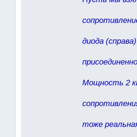
а откры
сопротивление
реально)
диода (справа
трансфор
присоединенн
параллел
Мощность 2 
делится
сопротивлени
(50:2800
тоже реальна
для диод