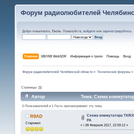
Форум радиолюбителей Челябинс
Добро пожаловать,
Гость
. Пожалуйста,
войдите
или
зарегистрируйтесь
.
Главная
КВ/УКВ WebSDR
Информация о тропо
Помощь
Вход
Форум радиолюбителей Челябинской области
»
Технические форумы
»
Страницы: [
1
]
Автор
Тема: Схема коммутатора
0 Пользователей и 1 Гость просматривают эту тему.
Схема коммутатора TX/RX 
R9AD
РА
Старожил
«
:
08 Февраля 2017, 22:59:12 »