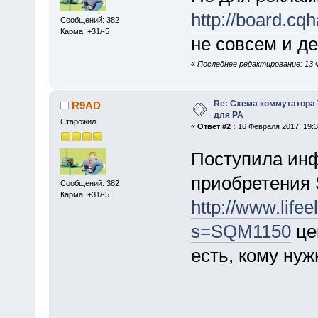
http://board.cq
Сообщений: 382
Карма: +31/-5
не совсем и де
«
Последнее редактирование: 13 
Re: Схема коммутатора 
R9AD
для РА
Старожил
«
Ответ #2 :
16 Февраля 2017, 19:3
Поступила ин
приобретения
Сообщений: 382
Карма: +31/-5
http://www.life
s=SQM1150
це
есть, кому нужно