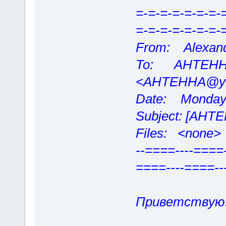
=-=-=-=-=-=-=-
=-=-=-=-=-=-=-
From: Alexand
To: AHTEHHA
<AHTEHHA@ya
Date: Monday,
Subject: [AHT
Files: <none>
--====----====-
====----====--
Приветствую