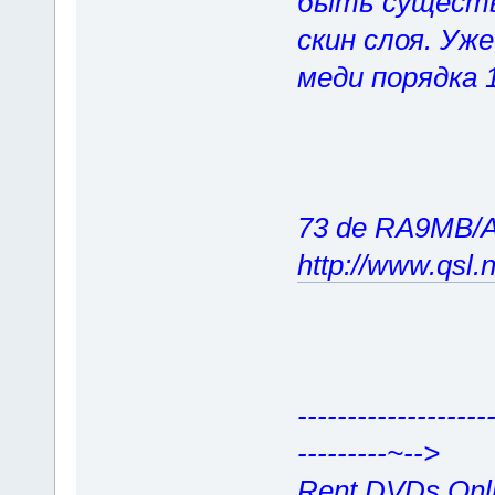
быть сущест
скин слоя. Уж
меди порядка 
73 de RA9MB/
http://www.qsl.
-----------------
---------~-->
Rent DVDs Onlin