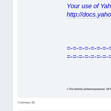
Your use of Yah
http://docs.yah
=-=-=-=-=-=-=-
=-=-=-=-=-=-=-
«
Последнее редактирование: 08 М
Страницы: [
1
]