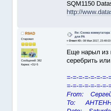
SQM1150 Data
http://www.dat
Re: Схема коммутатора 
R9AD
для РА
Старожил
«
Ответ #3 :
08 Мая 2017, 23:48:03
Еще нарыл из 
серебрить или н
Сообщений: 382
Карма: +31/-5
=-=-=-=-=-=-=-
=-=-=-=-=-=-=-
From: Сергей
To: AHTEHHA