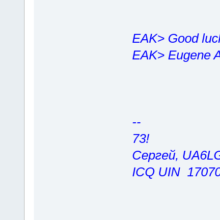
EAK> Good lu
EAK> Eugene A
--
73!
Сергей, UA6L
ICQ UIN 1707