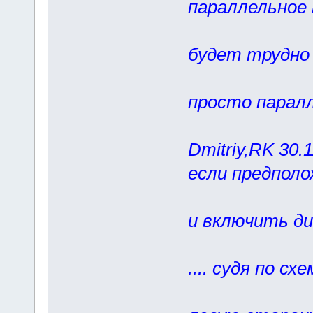
параллельное
току. А 
будет трудно
куда теч
просто паралл
Dmitriy,RK 30.
если предпол
место а
и включить ди
на прием
.... судя по сх
если еще