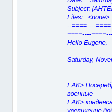
Date: Saturday
Subject: [AHT
Files: <none>
--====----====-
====----====--
Hello Eugene,
Saturday, Nove
EAK> Посереб
военные
EAK> конденс
увеличение д