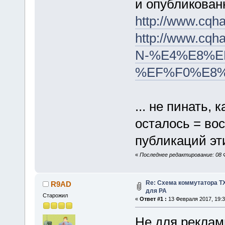
и опубликован
http://www.cqha
http://www.cqh
N-%E4%E8%E
%EF%F0%E8
... не пинать, 
осталось = вос
публикаций эти
«
Последнее редактирование: 08 
Re: Схема коммутатора TX
R9AD
для РА
Старожил
«
Ответ #1 :
13 Февраля 2017, 19:3
Не для рекламы