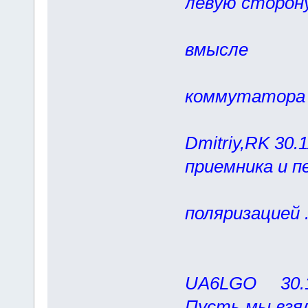
левую сторон
... что е
вмысле
исполь
коммутатора а
Dmitriy,RK 30.
приемника и п
будут а
поляризацией .
антенны 
UA6LGO 30.11
Пусть мы взял