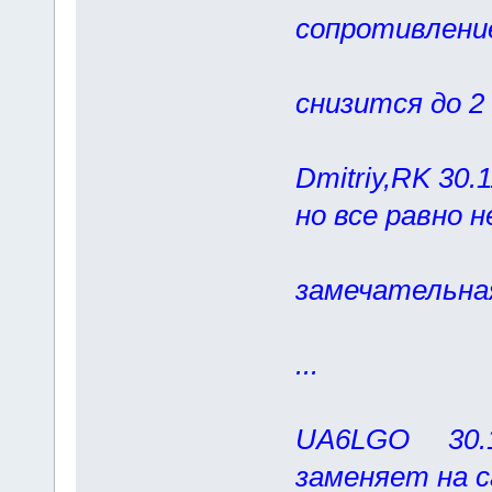
сопротивлени
будет 10
снизится до 2
Dmitriy,RK 30.1
но все равно н
оно замен
замечательна
только 
...
UA6LGO 30.11
заменяет на с