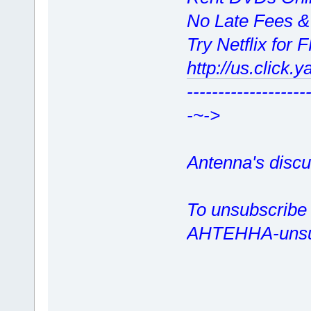
No Late Fees &
Try Netflix for 
http://us.clic
-------------------
-~->
Antenna's discu
To unsubscribe 
AHTEHHA-unsu