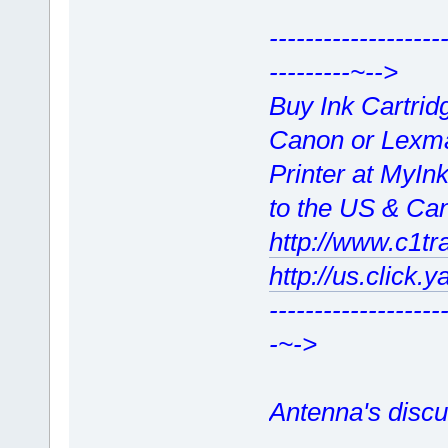
-----------------
---------~-->
Buy Ink Cartridg
Canon or Lexm
Printer at MyIn
to the US & Ca
http://www.c1tr
http://us.cli
-------------------
-~->
Antenna's discu