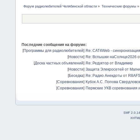
Форум радиолюбителей Челябинской области
»
Технические форумы
»
Последние сообщения на форуме:
[
Программы для радиолюбителей
]
Re: CAT4Web - синхронизаци
[
Новости
]
Re: Вспышки наСолнце2026
о
[
Доска частных объявлений
]
Re: Редуктор
от
Владимир
[
Новости
]
Защита Элекросетей от Магн
[
Беседка
]
Re: Радио Анекдоты
от
R8AF
[
Соревнования
]
Кубок А.С. Попова Свердловск
[
Соревнования
]
Пермские УКВ соревнования и
SMF 2.0.1
XHTM