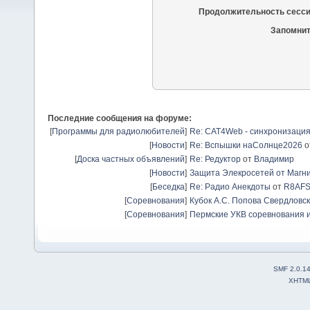
Продолжительность сесси
Запомнит
Последние сообщения на форуме:
[
Программы для радиолюбителей
]
Re: CAT4Web - синхронизаци
[
Новости
]
Re: Вспышки наСолнце2026
о
[
Доска частных объявлений
]
Re: Редуктор
от
Владимир
[
Новости
]
Защита Элекросетей от Магн
[
Беседка
]
Re: Радио Анекдоты
от
R8AF
[
Соревнования
]
Кубок А.С. Попова Свердловск
[
Соревнования
]
Пермские УКВ соревнования и
SMF 2.0.1
XHTM