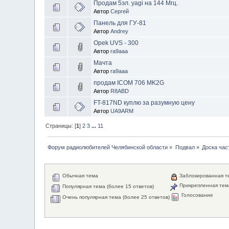
Продам 5эл. yagi на 144 Мгц.
Автор
Сергей
Панель для ГУ-81
Автор
Andrey
Opek UVS - 300
Автор
ra9aaa
Мачта
Автор
ra9aaa
продам ICOM 706 MK2G
Автор
R8ABD
FT-817ND куплю за разумную цену
Автор
UA9ARM
Страницы: [
1
]
2
3
...
11
Форум радиолюбителей Челябинской области
»
Подвал
»
Доска час
Обычная тема
Заблокированная т
Прикрепленная тем
Популярная тема (более 15 ответов)
Голосование
Очень популярная тема (более 25 ответов)