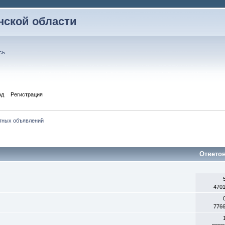
ской области
сь
.
од
Регистрация
тных объявлений
Ответо
470
776