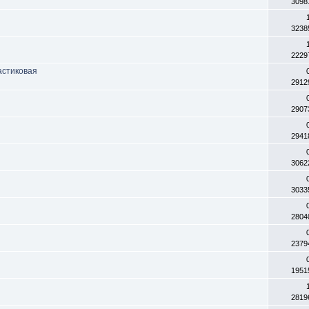
3098
3238
2229
астиковая
2912
2907
2941
3062
3033
2804
2379
1951
2819