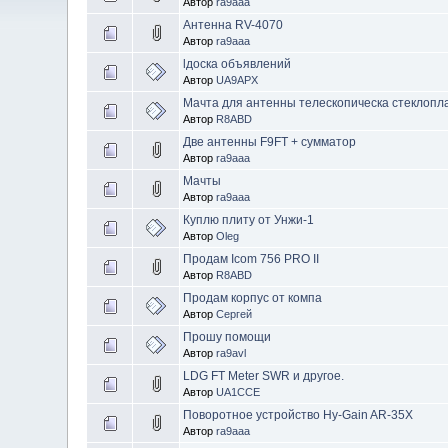
Автор
ra9aaa
Антенна RV-4070
Автор
ra9aaa
lдоска объявлений
Автор
UA9APX
Мачта для антенны телескопическа стеклопл
Автор
R8ABD
Две антенны F9FT + сумматор
Автор
ra9aaa
Мачты
Автор
ra9aaa
Куплю плиту от Унжи-1
Автор
Oleg
Продам Icom 756 PRO II
Автор
R8ABD
Продам корпус от компа
Автор
Сергей
Прошу помощи
Автор
ra9avl
LDG FT Meter SWR и другое.
Автор
UA1CCE
Поворотное устройство Hy-Gain AR-35X
Автор
ra9aaa