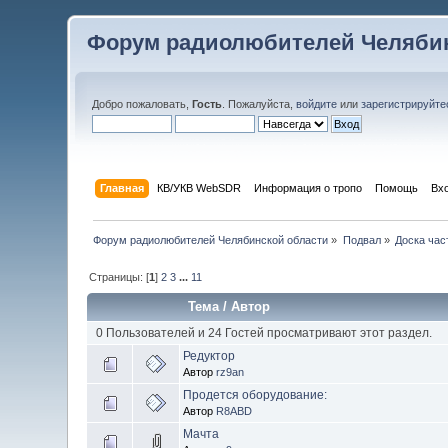
Форум радиолюбителей Челябин
Добро пожаловать,
Гость
. Пожалуйста,
войдите
или
зарегистрируйте
Главная
КВ/УКВ WebSDR
Информация о тропо
Помощь
Вх
Форум радиолюбителей Челябинской области
»
Подвал
»
Доска час
Страницы: [
1
]
2
3
...
11
Тема
/
Автор
0 Пользователей и 24 Гостей просматривают этот раздел.
Редуктор
Автор
rz9an
Продется оборудование:
Автор
R8ABD
Мачта