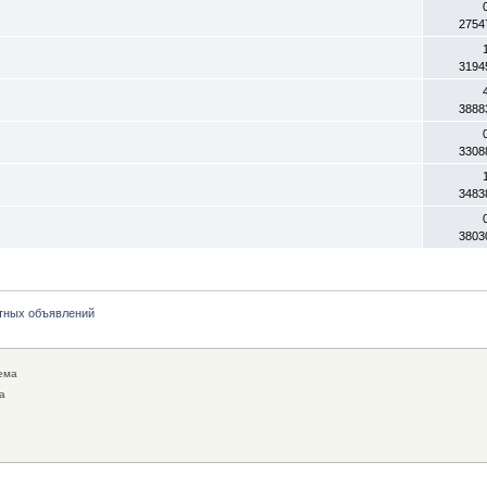
2754
3194
3888
3308
3483
3803
тных объявлений
ема
а