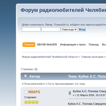
Форум радиолюбителей Челябин
Добро пожаловать,
Гость
. Пожалуйста,
войдите
или
зарегистрируйте
Главная
КВ/УКВ WebSDR
Информация о тропо
Помощь
Вх
Форум радиолюбителей Челябинской области
»
Главная категория
»
Страницы: [
1
]
Автор
Тема: Кубок А.С. Поп
0 Пользователей и 1 Гость просматривают эту тему.
Кубок А.С. Попова Све
R8AFS
«
:
21 Марта 2026, 19:13:57
Старожил
Кубок А.С. Попова Свердлов