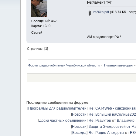
Регламент тут.
uhf26kp.pdf
(413.74 КБ - загр
Сообщений: 462
Карма: +2/-0
Сергей
АМ в радиоспорт РФ !
Страницы: [
1
]
Форум радиолюбителей Челябинской области
»
Главная категория
»
Последние сообщения на форуме:
[
Программы для радиолюбителей
]
Re: CAT4Web - синхрониз
[
Новости
]
Re: Вспышки наСолнце20
[
Доска частных объявлений
]
Re: Редуктор
от
Владимир
[
Новости
]
Защита Элекросетей от Ма
[
Беседка
]
Re: Радио Анекдоты
от
R8