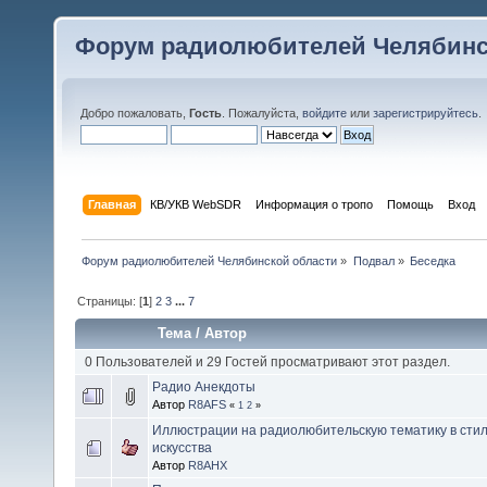
Форум радиолюбителей Челябинс
Добро пожаловать,
Гость
. Пожалуйста,
войдите
или
зарегистрируйтесь
.
Главная
КВ/УКВ WebSDR
Информация о тропо
Помощь
Вход
Форум радиолюбителей Челябинской области
»
Подвал
»
Беседка
Страницы: [
1
]
2
3
...
7
Тема
/
Автор
0 Пользователей и 29 Гостей просматривают этот раздел.
Радио Анекдоты
Автор
R8AFS
«
1
2
»
Иллюстрации на радиолюбительскую тематику в сти
искусства
Автор
R8AHX