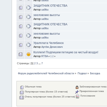
Автор
ua9bu
ЗАЩИТНИК ОТЕЧЕСТВА
Автор
ua9bu
зееловские высоты
Автор
ua9bu
ЗАЩИТНИК ОТЕЧЕСТВА
Автор
ua9bu
зееловские высоты
Автор
ua9bu
Уралплата Челябинск
Автор
Артём Денисович
Коллеги! Подпишем петицию за чистый воздух!
Автор
RT8A
«
1
2
»
Страницы: [
1
]
2
3
...
7
Форум радиолюбителей Челябинской области
»
Подвал
»
Беседка
Обычная тема
Заблокированная тема
Прикрепленная тема
Популярная тема (более 15 ответов)
Голосование
Очень популярная тема (более 25 ответов)