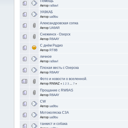
Помощь
Автор
ra9avl
УА9КАБ
Автор
ua9bu
Александровская сопка
Автор
UA9AR
Снежинск - Озерск
Автор
R8AAY
С днём Радио
Автор
RT8B
личное
Автор
ra9avl
Плохая весть с Озерска
Автор
R8AAY
Фото и новости о вселенной.
Автор RN9AZ
«
1
2
3
...
7
»
Прощание с RW9AS
Автор
R8AAY
CW
Автор
ua9bu
Мотоколяска С3А
Автор
ua9bu
танкист и собака