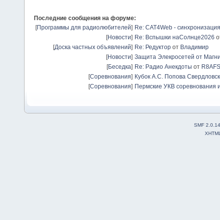
Последние сообщения на форуме:
[
Программы для радиолюбителей
]
Re: CAT4Web - синхронизаци
[
Новости
]
Re: Вспышки наСолнце2026
о
[
Доска частных объявлений
]
Re: Редуктор
от
Владимир
[
Новости
]
Защита Элекросетей от Магн
[
Беседка
]
Re: Радио Анекдоты
от
R8AF
[
Соревнования
]
Кубок А.С. Попова Свердловск
[
Соревнования
]
Пермские УКВ соревнования и
SMF 2.0.1
XHTM