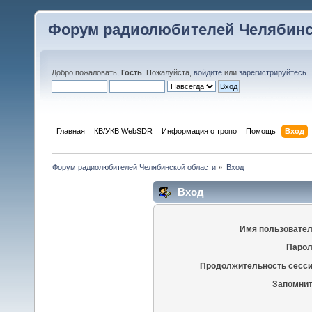
Форум радиолюбителей Челябинс
Добро пожаловать,
Гость
. Пожалуйста,
войдите
или
зарегистрируйтесь
.
Главная
КВ/УКВ WebSDR
Информация о тропо
Помощь
Вход
Форум радиолюбителей Челябинской области
»
Вход
Вход
Имя пользовател
Парол
Продолжительность сесси
Запомнит