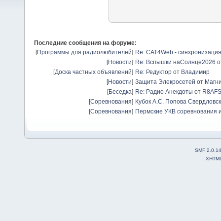
Последние сообщения на форуме:
[
Программы для радиолюбителей
]
Re: CAT4Web - синхронизаци
[
Новости
]
Re: Вспышки наСолнце2026
о
[
Доска частных объявлений
]
Re: Редуктор
от
Владимир
[
Новости
]
Защита Элекросетей от Магн
[
Беседка
]
Re: Радио Анекдоты
от
R8AF
[
Соревнования
]
Кубок А.С. Попова Свердловск
[
Соревнования
]
Пермские УКВ соревнования и
SMF 2.0.1
XHTM