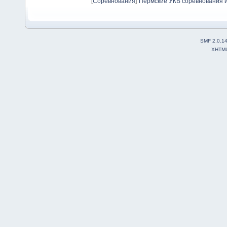
[
Соревнования
]
Пермские УКВ соревнования и
SMF 2.0.1
XHTM