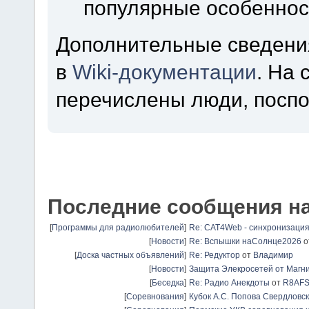
популярные особеннос
Дополнительные сведени
в
Wiki-документации
. На
перечислены люди, посп
Последние сообщения н
[
Программы для радиолюбителей
]
Re: CAT4Web - синхронизаци
[
Новости
]
Re: Вспышки наСолнце2026
о
[
Доска частных объявлений
]
Re: Редуктор
от
Владимир
[
Новости
]
Защита Элекросетей от Магн
[
Беседка
]
Re: Радио Анекдоты
от
R8AF
[
Соревнования
]
Кубок А.С. Попова Свердловск