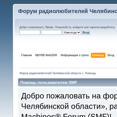
Форум радиолюбителей Челябинс
Добро пожаловать,
Гость
. Пожалуйста,
войдите
или
зарегистрируйтесь
.
Главная
КВ/УКВ WebSDR
Информация о тропо
Помощь
Вход
Форум радиолюбителей Челябинской области
»
Помощь
Помощь пользователям SMF
Добро пожаловать на фо
Челябинской области», р
Machines® Forum (SMF)!