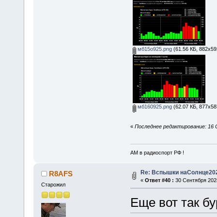
мб15о925.png
(61.56 КБ, 882x59
мб160925.png
(62.07 КБ, 877x58
«
Последнее редактирование: 16 
АМ в радиоспорт РФ !
Re: Вспышки наСолнце20
R8AFS
«
Ответ #40 :
30 Сентября 2025
Старожил
Еще вот так бур