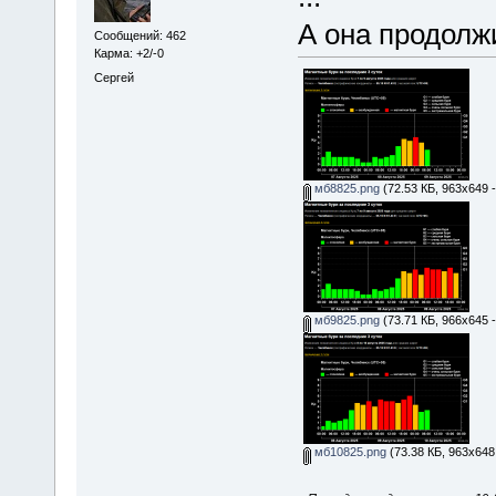
А она продолжи
Сообщений: 462
Карма: +2/-0
Сергей
мб8825.png
(72.53 КБ, 963x649 
мб9825.png
(73.71 КБ, 966x645 
мб10825.png
(73.38 КБ, 963x648