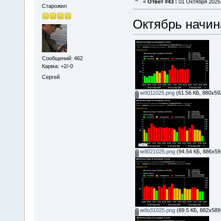
«
Ответ #43 :
01 Октября 2025,
Старожил
Октябрь начина
Сообщений: 462
Карма: +2/-0
Сергей
мб011025.png
(61.56 КБ, 880x59
мб021025.png
(94.54 КБ, 886x59
мбо31025.png
(89.5 КБ, 882x589