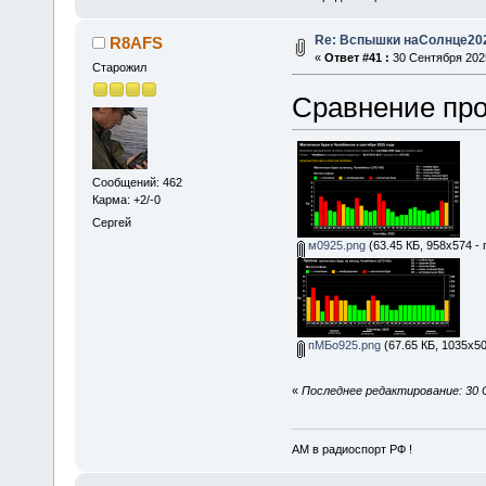
Re: Вспышки наСолнце20
R8AFS
«
Ответ #41 :
30 Сентября 2025
Старожил
Сравнение про
Сообщений: 462
Карма: +2/-0
Сергей
м0925.png
(63.45 КБ, 958x574 -
пМБо925.png
(67.65 КБ, 1035x50
«
Последнее редактирование: 30 
АМ в радиоспорт РФ !