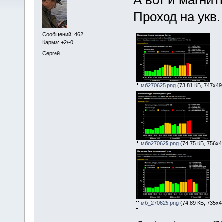
Проход на укв.
Сообщений: 462
Карма: +2/-0
Сергей
мб270625.png
(73.81 КБ, 747x49
мбо270625.png
(74.75 КБ, 756x4
мб_270625.png
(74.89 КБ, 735x4