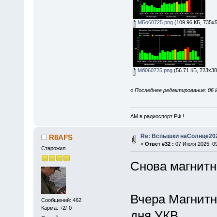
МБо60725.png
(109.96 КБ, 735x5
Мб060725.png
(56.71 КБ, 723x38
«
Последнее редактирование: 06 
АМ в радиоспорт РФ !
Re: Вспышки наСолнце20
R8AFS
«
Ответ #32 :
07 Июля 2025, 09
Старожил
Снова магнитна
Вчера Магнитн
Сообщений: 462
Карма: +2/-0
дня УКВ