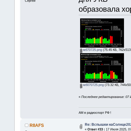
Сергей
образовала хо
мб70725.png
(75.45 КБ, 762x513
мб070725.png
(73.32 КБ, 744x50
«
Последнее редактирование: 07 
АМ в радиоспорт РФ !
Re: Вспышки наСолнце20
R8AFS
«
Ответ #33 :
17 Июля 2025, 07