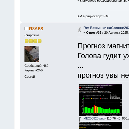
«
Последнее редактирование: 10 
АМ в радиоспорт РФ !
Re: Вспышки наСолнце20
R8AFS
«
Ответ #36 :
20 Августа 2025, 
Старожил
Прогноз магнит
Голова гудит у
...
Сообщений: 462
Карма: +2/-0
прогноз увы не 
Сергей
пМБ200825.png
(116.76 КБ, 960