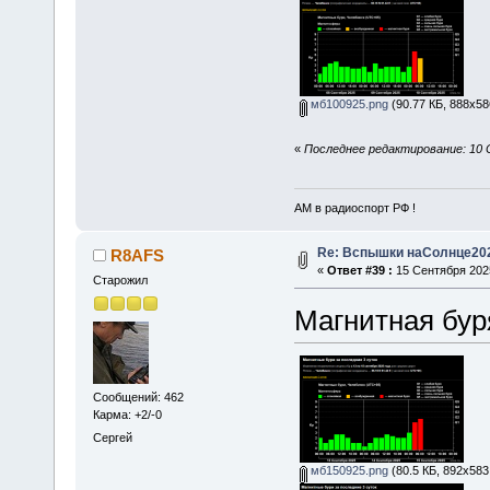
мб100925.png
(90.77 КБ, 888x58
«
Последнее редактирование: 10 
АМ в радиоспорт РФ !
Re: Вспышки наСолнце20
R8AFS
«
Ответ #39 :
15 Сентября 2025
Старожил
Магнитная бур
Сообщений: 462
Карма: +2/-0
Сергей
мб150925.png
(80.5 КБ, 892x583