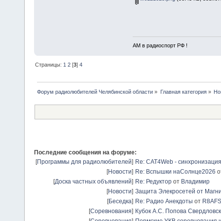
АМ в радиоспорт РФ !
Страницы:
1
2
[
3
]
4
Форум радиолюбителей Челябинской области
»
Главная категория
»
Но
Последние сообщения на форуме:
[
Программы для радиолюбителей
]
Re: CAT4Web - синхронизаци
[
Новости
]
Re: Вспышки наСолнце2026
о
[
Доска частных объявлений
]
Re: Редуктор
от
Владимир
[
Новости
]
Защита Элекросетей от Магн
[
Беседка
]
Re: Радио Анекдоты
от
R8AF
[
Соревнования
]
Кубок А.С. Попова Свердловск