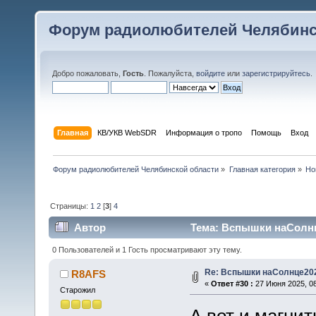
Форум радиолюбителей Челябинс
Добро пожаловать,
Гость
. Пожалуйста,
войдите
или
зарегистрируйтесь
.
Главная
КВ/УКВ WebSDR
Информация о тропо
Помощь
Вход
Форум радиолюбителей Челябинской области
»
Главная категория
»
Но
Страницы:
1
2
[
3
]
4
Автор
Тема: Вспышки наСолнц
0 Пользователей и 1 Гость просматривают эту тему.
Re: Вспышки наСолнце20
R8AFS
«
Ответ #30 :
27 Июня 2025, 08
Старожил
А вот и магнит