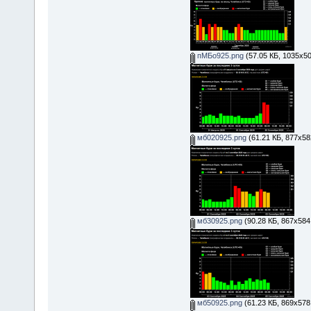
пМБо925.png
(57.05 КБ, 1035x50
мб020925.png
(61.21 КБ, 877x58
мб30925.png
(90.28 КБ, 867x584
мб50925.png
(61.23 КБ, 869x578