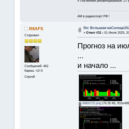
«
Последнее редактирование: 27 
АМ в радиоспорт РФ !
Re: Вспышки наСолнце20
R8AFS
«
Ответ #31 :
01 Июля 2025, 20
Старожил
Прогноз на ию
...
и начало ...
Сообщений: 462
Карма: +2/-0
Сергей
пМБ0725.png
(76.35 КБ, 810x498