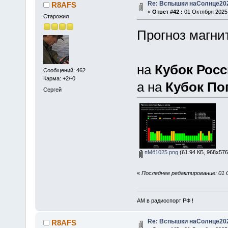
Re: Вспышки наСолнце20
R8AFS
«
Ответ #42 :
01 Октября 2025,
Старожил
Прогноз магни
на
Кубок Рос
Сообщений: 462
Карма: +2/-0
а на
Кубок По
Сергей
пМб1025.png
(61.94 КБ, 968x576
«
Последнее редактирование: 01 
АМ в радиоспорт РФ !
Re: Вспышки наСолнце20
R8AFS