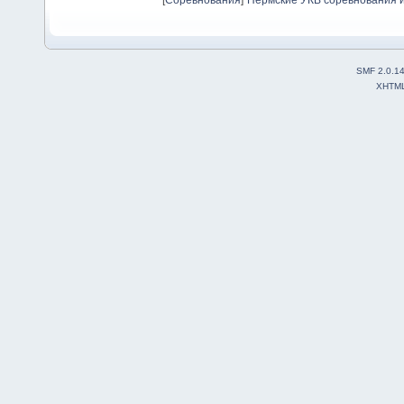
[
Соревнования
]
Пермские УКВ соревнования и
SMF 2.0.1
XHTM