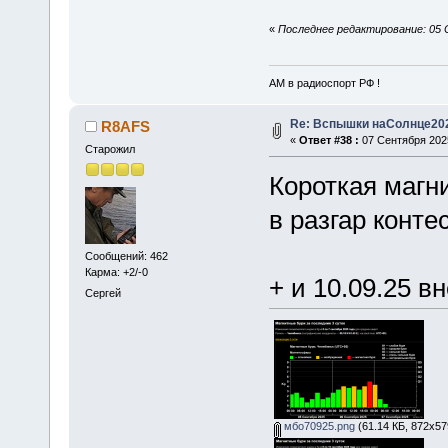
«
Последнее редактирование: 05 
АМ в радиоспорт РФ !
Re: Вспышки наСолнце20
R8AFS
«
Ответ #38 :
07 Сентября 2025
Старожил
Короткая магни
в разгар конте
Сообщений: 462
Карма: +2/-0
+ и 10.09.25 в
Сергей
мбо70925.png
(61.14 КБ, 872x57