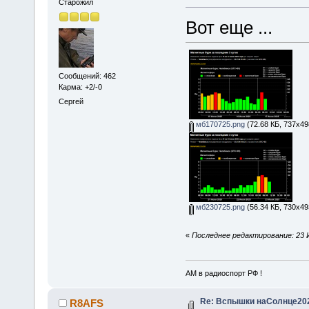
Старожил
Вот еще ...
Сообщений: 462
Карма: +2/-0
Сергей
мб170725.png
(72.68 КБ, 737x49
мб230725.png
(56.34 КБ, 730x49
«
Последнее редактирование: 23 
АМ в радиоспорт РФ !
Re: Вспышки наСолнце20
R8AFS