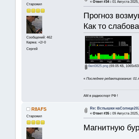
«
Ответ #34 :
01 Августа 2025,
Старожил
Прогноз возмущ
Как то слабоват
Сообщений: 462
Карма: +2/-0
Сергей
бмп0825.png
(69.05 КБ, 1065x63
«
Последнее редактирование: 01 
АМ в радиоспорт РФ !
Re: Вспышки наСолнце20
R8AFS
«
Ответ #35 :
09 Августа 2025,
Старожил
Магнитную бурю
...