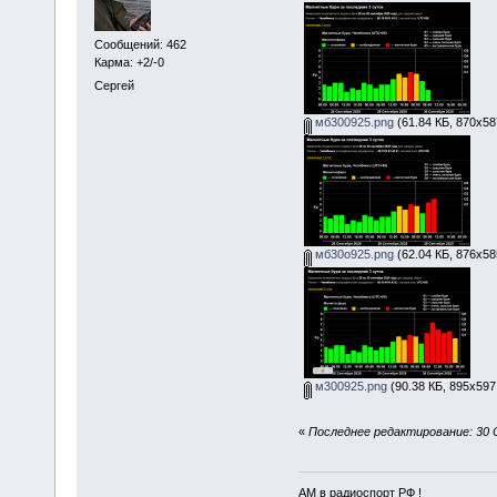
Сообщений: 462
Карма: +2/-0
Сергей
мб300925.png
(61.84 КБ, 870x58
мб30о925.png
(62.04 КБ, 876x58
м300925.png
(90.38 КБ, 895x597
«
Последнее редактирование: 30 
АМ в радиоспорт РФ !