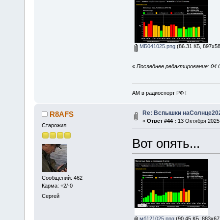
МБ041025.png
(86.31 КБ, 897x58
«
Последнее редактирование: 04 
АМ в радиоспорт РФ !
Re: Вспышки наСолнце20
R8AFS
«
Ответ #44 :
13 Октября 2025,
Старожил
Вот опять...
Сообщений: 462
Карма: +2/-0
Сергей
мб121025.png
(90.45 КБ, 883x67