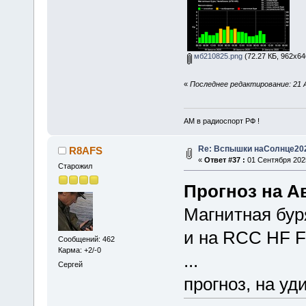
мб210825.png
(72.27 КБ, 962x64
«
Последнее редактирование: 21 
АМ в радиоспорт РФ !
Re: Вспышки наСолнце20
R8AFS
«
Ответ #37 :
01 Сентября 2025
Старожил
Прогноз на Ав
Магнитная буря
и на RCC HF Fi
Сообщений: 462
Карма: +2/-0
...
Сергей
прогноз, на уд