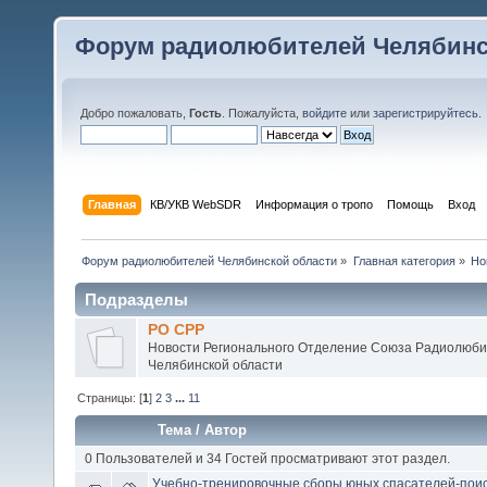
Форум радиолюбителей Челябинс
Добро пожаловать,
Гость
. Пожалуйста,
войдите
или
зарегистрируйтесь
.
Главная
КВ/УКВ WebSDR
Информация о тропо
Помощь
Вход
Форум радиолюбителей Челябинской области
»
Главная категория
»
Но
Подразделы
РО СРР
Новости Регионального Отделение Союза Радиолюби
Челябинской области
Страницы: [
1
]
2
3
...
11
Тема
/
Автор
0 Пользователей и 34 Гостей просматривают этот раздел.
Учебно-тренировочные сборы юных спасателей-поис