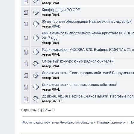
Автор R9AL
Конференция РО СРР
Автор R9AL
65 лет со дня образования Радиотехнических войск
Автор
R9AD
Дни активности спортивного клуба Кристалл (ARCK) с
2017 года
Автор R9AL
Радиомарафон МОСКВА-870. В эфире R1547M с 21 п
Автор R9AL
Открытый конкурс юных радиолюбителей
Автор R9AL
Дни активности Союза радиолюбителей Вооруженны
Автор R9AL
Дни активности рязанских радиолюбителей
Автор R9AL
22 июня. Акция в эфире Сеанс Памяти. Итоговые по
Автор RN9AZ
Страницы: [
1
]
2
3
...
11
Форум радиолюбителей Челябинской области
»
Главная категория
»
Но