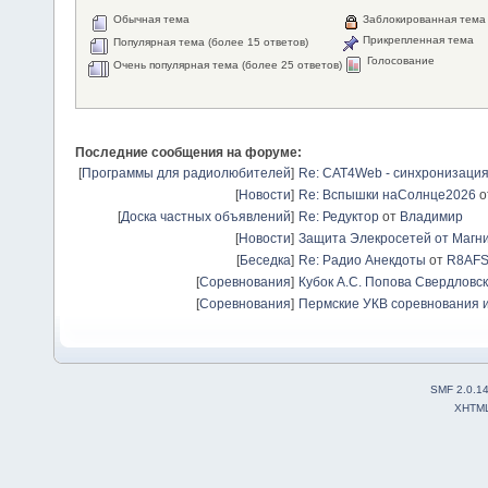
Обычная тема
Заблокированная тема
Прикрепленная тема
Популярная тема (более 15 ответов)
Голосование
Очень популярная тема (более 25 ответов)
Последние сообщения на форуме:
[
Программы для радиолюбителей
]
Re: CAT4Web - синхронизаци
[
Новости
]
Re: Вспышки наСолнце2026
о
[
Доска частных объявлений
]
Re: Редуктор
от
Владимир
[
Новости
]
Защита Элекросетей от Магн
[
Беседка
]
Re: Радио Анекдоты
от
R8AF
[
Соревнования
]
Кубок А.С. Попова Свердловск
[
Соревнования
]
Пермские УКВ соревнования и
SMF 2.0.1
XHTM