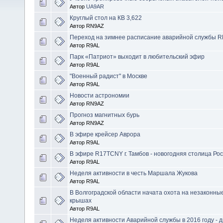
Автор
UA9AR
Круглый стол на КВ 3,622
Автор RN9AZ
Переход на зимнее расписание аварийной службы 
Автор R9AL
Парк «Патриот» выходит в любительский эфир
Автор R9AL
"Военный радист" в Москве
Автор R9AL
Новости астрономии
Автор RN9AZ
Прогноз магнитных бурь
Автор RN9AZ
В эфире крейсер Аврора
Автор R9AL
В эфире R17TCNY г. Тамбов - новогодняя столица Росс
Автор R9AL
Неделя активности в честь Маршала Жукова
Автор R9AL
В Волгоградской области начата охота на незаконны
крышах
Автор R9AL
Неделя активности Аварийной службы в 2016 году -