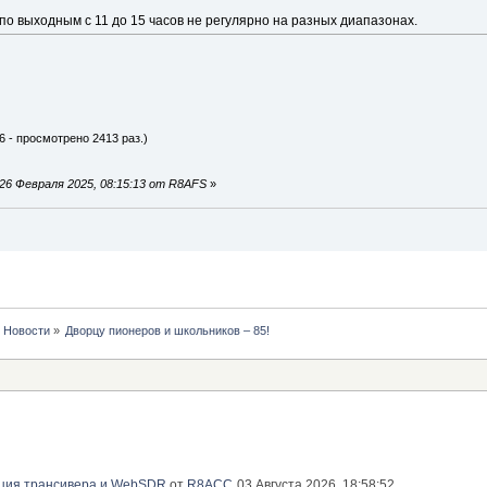
о выходным с 11 до 15 часов не регулярно на разных диапазонах.
6 - просмотрено 2413 раз.)
26 Февраля 2025, 08:15:13 от R8AFS
»
Новости
»
Дворцу пионеров и школьников – 85!
ация трансивера и WebSDR
от
R8ACC
03 Августа 2026, 18:58:52