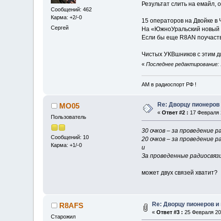
Результат слить на емайл, о
Сообщений: 462
Карма: +2/-0
15 операторов на Двойке в 
Сергей
На «ЮжноУральский новый г
Если бы еще R8AN поучаство
Чистых УКВшников с этим д
«
Последнее редактирование: 
АМ в радиоспорт РФ !
Re: Дворцу пионеров 
MO05
«
Ответ #2 :
17 Февраля 2
Пользователь
30 очков – за проведение
Сообщений: 10
20 очков – за проведение
Карма: +1/-0
и
За проведенные радиосвязи
может двух связей хватит?
Re: Дворцу пионеров и
R8AFS
«
Ответ #3 :
25 Февраля 202
Старожил