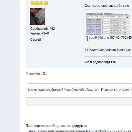
Согласно спотам работают п
Сообщений: 462
Карма: +2/-0
spotR85d.png
(83 КБ, 780x40
Сергей
«
Последнее редактирование: 
АМ в радиоспорт РФ !
Страницы: [
1
]
Форум радиолюбителей Челябинской области
»
Главная категория
»
Последние сообщения на форуме:
[
Программы для радиолюбителей
]
Re: CAT4Web - синхрониз