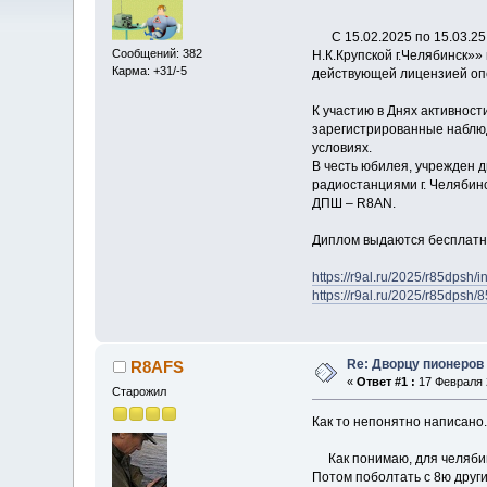
С 15.02.2025 по 15.03.25 
Сообщений: 382
Н.К.Крупской г.Челябинск»
Карма: +31/-5
действующей лицензией оп
К участию в Днях активнос
зарегистрированные наблюда
условиях.
В честь юбилея, учрежден д
радиостанциями г. Челябин
ДПШ – R8AN.
Диплом выдаются бесплатно
https://r9al.ru/2025/r85dpsh/
https://r9al.ru/2025/r85dpsh/
Re: Дворцу пионеров 
R8AFS
«
Ответ #1 :
17 Февраля 2
Старожил
Как то непонятно написано.
Как понимаю, для челябин
Потом поболтать с 8ю други