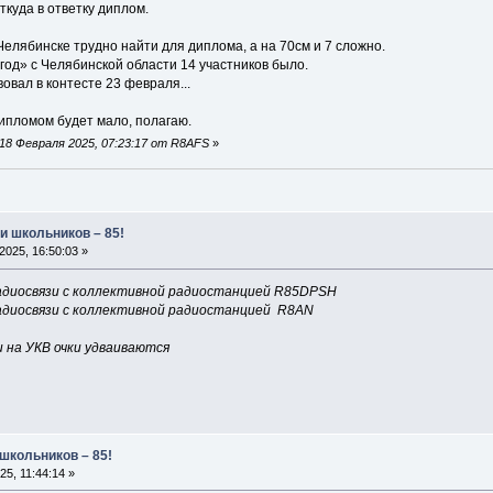
ткуда в ответку диплом.
Челябинске трудно найти для диплома, а на 70см и 7 сложно.
од» с Челябинской области 14 участников было.
вал в контесте 23 февраля...
ипломом будет мало, полагаю.
18 Февраля 2025, 07:23:17 от R8AFS
»
и школьников – 85!
025, 16:50:03 »
 радиосвязи с коллективной радиостанцией R85DPSH
 радиосвязи с коллективной радиостанцией R8AN
 на УКВ очки удваиваются
 школьников – 85!
5, 11:44:14 »