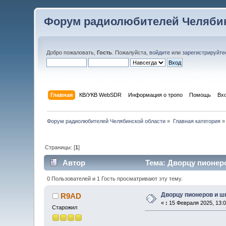
Форум радиолюбителей Челябин
Добро пожаловать,
Гость
. Пожалуйста,
войдите
или
зарегистрируйте
Главная
КВ/УКВ WebSDR
Информация о тропо
Помощь
Вх
Форум радиолюбителей Челябинской области
»
Главная категория
»
Страницы: [
1
]
Автор
Тема: Дворцу пионеро
0 Пользователей и 1 Гость просматривают эту тему.
Дворцу пионеров и шк
R9AD
«
:
15 Февраля 2025, 13:0
Старожил