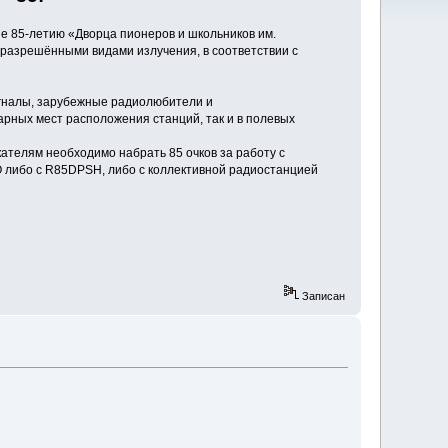
е 85-летию «Дворца пионеров и школьников им.
 разрешёнными видами излучения, в соответствии с
игналы, зарубежные радиолюбители и
арных мест расположения станций, так и в полевых
кателям необходимо набрать 85 очков за работу с
O либо с R85DPSH, либо с коллективной радиостанцией
Записан