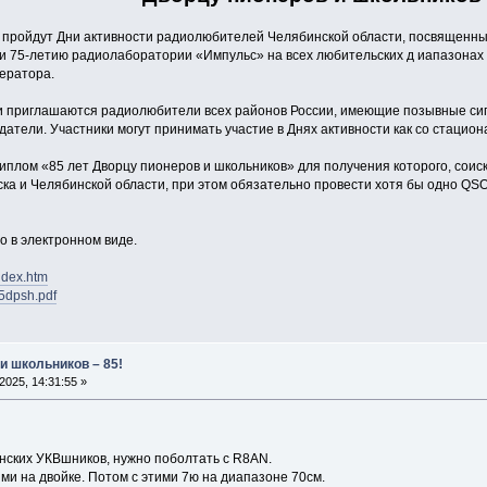
пройдут Дни активности радиолюбителей Челябинской области, посвященны
» и 75-летию радиолаборатории «Импульс» на всех любительских д иапазонах
ератора.
ти приглашаются радиолюбители всех районов России, имеющие позывные с
тели. Участники могут принимать участие в Днях активности как со стацион
иплом «85 лет Дворцу пионеров и школьников» для получения которого, соис
ска и Челябинской области, при этом обязательно провести хотя бы одно QS
 в электронном виде.
index.htm
85dpsh.pdf
и школьников – 85!
025, 14:31:55 »
ских УКВшников, нужно поболтать с R8AN.
ми на двойке. Потом с этими 7ю на диапазоне 70см.