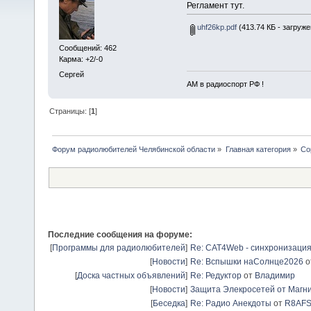
Регламент тут.
uhf26kp.pdf
(413.74 КБ - загруже
Сообщений: 462
Карма: +2/-0
Сергей
АМ в радиоспорт РФ !
Страницы: [
1
]
Форум радиолюбителей Челябинской области
»
Главная категория
»
Со
Последние сообщения на форуме:
[
Программы для радиолюбителей
]
Re: CAT4Web - синхронизаци
[
Новости
]
Re: Вспышки наСолнце2026
о
[
Доска частных объявлений
]
Re: Редуктор
от
Владимир
[
Новости
]
Защита Элекросетей от Магн
[
Беседка
]
Re: Радио Анекдоты
от
R8AF