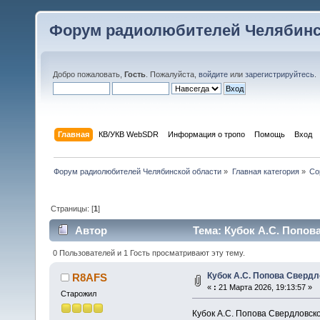
Форум радиолюбителей Челябинс
Добро пожаловать,
Гость
. Пожалуйста,
войдите
или
зарегистрируйтесь
.
Главная
КВ/УКВ WebSDR
Информация о тропо
Помощь
Вход
Форум радиолюбителей Челябинской области
»
Главная категория
»
Со
Страницы: [
1
]
Автор
Тема: Кубок А.С. Попов
0 Пользователей и 1 Гость просматривают эту тему.
Кубок А.С. Попова Свердл
R8AFS
«
:
21 Марта 2026, 19:13:57 »
Старожил
Кубок А.С. Попова Свердловско