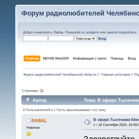
Форум радиолюбителей Челябинс
Добро пожаловать,
Гость
. Пожалуйста,
войдите
или
зарегистрируйтесь
.
Главная
КВ/УКВ WebSDR
Информация о тропо
Помощь
Вход
Форум радиолюбителей Челябинской области
»
Главная категория
»
Ра
Страницы: [
1
]
Автор
Тема: В эфире Тысячник
0 Пользователей и 1 Гость просматривают эту тему.
В эфире Тысячники Южн
RA8AL
«
:
16 Сентября 2024, 19:49:
Новичок
Здравствуйте, 