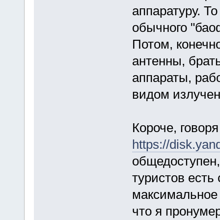
аппаратуру. То
обычного "бао
Потом, конечн
антенны, брат
аппараты, раб
видом излучен
Короче, говоря
https://disk.y
общедоступен,
туристов есть 
максимальное 
что я пронуме