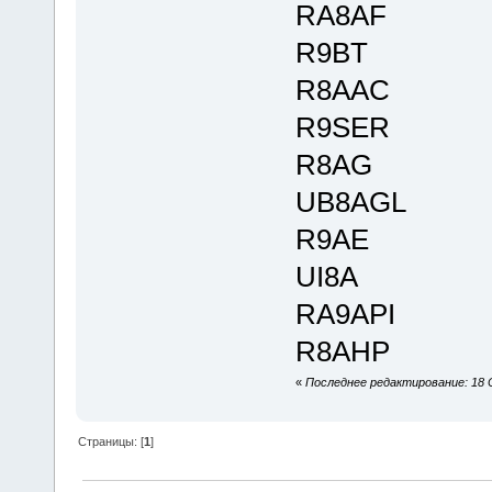
RA8AF
R9BT
R8AAC
R9SER
R8AG
UB8AGL
R9AE
UI8A
RA9API
R8AHP
«
Последнее редактирование: 18 
Страницы: [
1
]