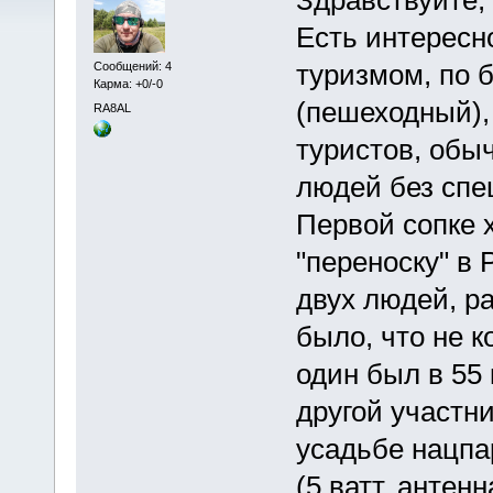
Есть интересн
туризмом, по 
Сообщений: 4
Карма: +0/-0
(пешеходный),
RA8AL
туристов, обы
людей без спе
Первой сопке 
"переноску" в
двух людей, р
было, что не 
один был в 55 
другой участн
усадьбе нацпа
(5 ватт, антенн