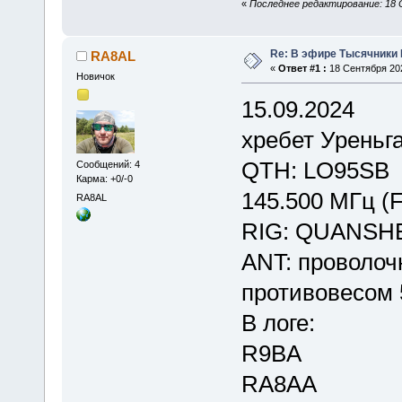
«
Последнее редактирование: 18 
Re: В эфире Тысячники
RA8AL
«
Ответ #1 :
18 Сентября 202
Новичок
15.09.2024
хребет Уреньга
QTH: LO95SB
Сообщений: 4
Карма: +0/-0
145.500 МГц (
RA8AL
RIG: QUANSH
ANT: проволоч
противовесом
В логе:
R9BA
RA8AA