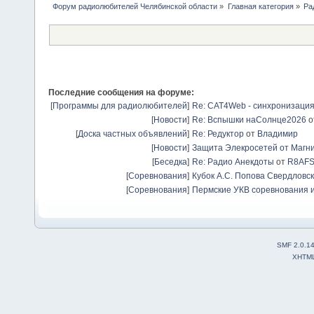
Форум радиолюбителей Челябинской области
»
Главная категория
»
Ра
Последние сообщения на форуме:
[
Программы для радиолюбителей
]
Re: CAT4Web - синхронизаци
[
Новости
]
Re: Вспышки наСолнце2026
о
[
Доска частных объявлений
]
Re: Редуктор
от
Владимир
[
Новости
]
Защита Элекросетей от Магн
[
Беседка
]
Re: Радио Анекдоты
от
R8AF
[
Соревнования
]
Кубок А.С. Попова Свердловск
[
Соревнования
]
Пермские УКВ соревнования и
SMF 2.0.1
XHTM