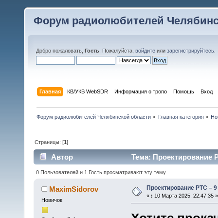
Форум радиолюбителей Челябинс
Добро пожаловать,
Гость
. Пожалуйста,
войдите
или
зарегистрируйтесь
.
Главная
КВ/УКВ WebSDR
Информация о тропо
Помощь
Вход
Форум радиолюбителей Челябинской области
»
Главная категория
»
Но
Страницы: [
1
]
Автор
Тема: Проектирование Р
0 Пользователей и 1 Гость просматривают эту тему.
Проектирование РТС – 9
MaximSidorov
«
:
10 Марта 2025, 22:47:35 »
Новичок
Хотите прока