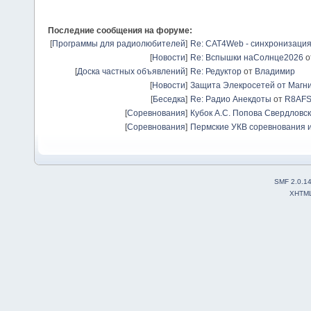
Последние сообщения на форуме:
[
Программы для радиолюбителей
]
Re: CAT4Web - синхронизаци
[
Новости
]
Re: Вспышки наСолнце2026
о
[
Доска частных объявлений
]
Re: Редуктор
от
Владимир
[
Новости
]
Защита Элекросетей от Магн
[
Беседка
]
Re: Радио Анекдоты
от
R8AF
[
Соревнования
]
Кубок А.С. Попова Свердловск
[
Соревнования
]
Пермские УКВ соревнования и
SMF 2.0.1
XHTM