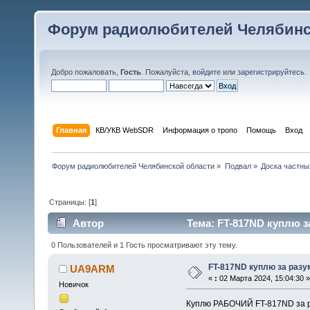
Форум радиолюбителей Челябинс
Добро пожаловать,
Гость
. Пожалуйста,
войдите
или
зарегистрируйтесь
.
Главная
КВ/УКВ WebSDR
Информация о тропо
Помощь
Вход
Форум радиолюбителей Челябинской области
»
Подвал
»
Доска частны
Страницы: [
1
]
Автор
Тема: FT-817ND куплю з
0 Пользователей и 1 Гость просматривают эту тему.
FT-817ND куплю за разу
UA9ARM
«
:
02 Марта 2024, 15:04:30 »
Новичок
Куплю РАБОЧИЙ FT-817ND за р