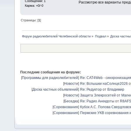
Сообщений: 1
Рассмотрю все варианты пред
Карма: +0/-0
Страницы: [
1
]
Форум радиолюбителей Челябинской области
»
Подвал
»
Доска частны
Последние сообщения на форуме:
[
Программы для радиолюбителей
]
Re: CAT4Web - синхронизаци
[
Новости
]
Re: Вспышки наСолнце2026
о
[
Доска частных объявлений
]
Re: Редуктор
от
Владимир
[
Новости
]
Защита Элекросетей от Магн
[
Беседка
]
Re: Радио Анекдоты
от
R8AF
[
Соревнования
]
Кубок А.С. Попова Свердловск
[
Соревнования
]
Пермские УКВ соревнования и