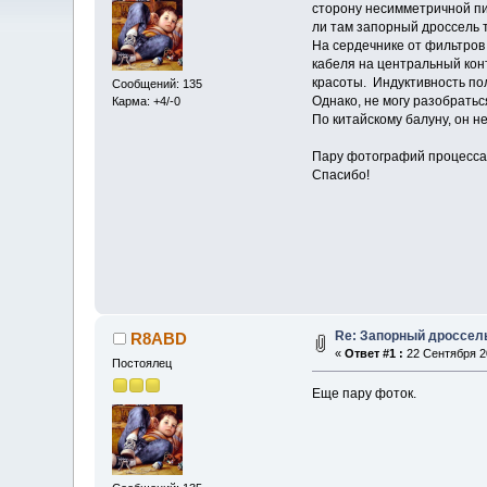
сторону несимметричной пи
ли там запорный дроссель т
На сердечнике от фильтров
кабеля на центральный конт
красоты. Индуктивность пол
Сообщений: 135
Однако, не могу разобратьс
Карма: +4/-0
По китайскому балуну, он н
Пару фотографий процесса 
Спасибо!
Re: Запорный дроссель
R8ABD
«
Ответ #1 :
22 Сентября 20
Постоялец
Еще пару фоток.