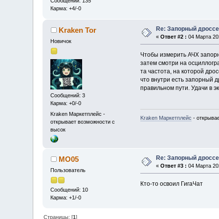
Сообщений: 135
Карма: +4/-0
Re: Запорный дроссе
Kraken Tor
«
Ответ #2 :
04 Марта 202
Новичок
Чтобы измерить АЧХ запорн
затем смотри на осциллогр
та частота, на которой дро
что внутри есть запорный д
правильном пути. Удачи в э
Сообщений: 3
Карма: +0/-0
Kraken Маркетплейс -
Kraken Маркетплейс
- открыва
открывает возможности с
высок
Re: Запорный дроссе
MO05
«
Ответ #3 :
04 Марта 202
Пользователь
Кто-то освоил ГигаЧат
Сообщений: 10
Карма: +1/-0
Страницы: [
1
]