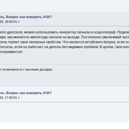
ль. Вопрос как измерить АЧХ?
5, 16:50:41 »
ого дросселя, можно использовать генератор сигнала и осциллограф. Подключ
афе, как меняется амплитуда сигнала на выходе. Постепенно увеличивай час
ссель теряет свои запорные свойства. Что касается китайского балуна, если 
россель, если он работает на диполь без видимых проблем. В целом, твоя ко
кспериментах!
ет возможности с высоким доходом
ль. Вопрос как измерить АЧХ?
5, 17:06:51 »