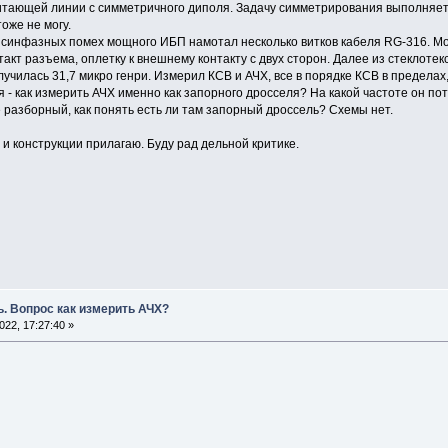
тающей линии с симметричного диполя. Задачу симметрирования выполняет с
оже не могу.
 синфазных помех мощного ИБП намотал несколько витков кабеля RG-316. Мо
акт разъема, оплетку к внешнему контакту с двух сторон. Далее из стеклоте
училась 31,7 микро генри. Измерил КСВ и АЧХ, все в порядке КСВ в пределах,
я - как измерить АЧХ именно как запорного дросселя? На какой частоте он п
е разборный, как понять есть ли там запорный дроссель? Схемы нет.
и конструкции прилагаю. Буду рад дельной критике.
. Вопрос как измерить АЧХ?
22, 17:27:40 »