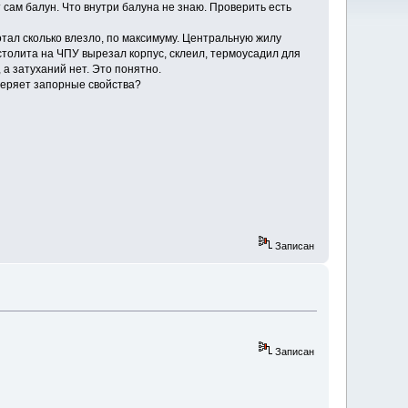
ам балун. Что внутри балуна не знаю. Проверить есть
тал сколько влезло, по максимуму. Центральную жилу
кстолита на ЧПУ вырезал корпус, склеил, термоусадил для
 а затуханий нет. Это понятно.
отеряет запорные свойства?
Записан
Записан