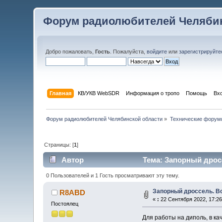
Форум радиолюбителей Челябин
Добро пожаловать,
Гость
. Пожалуйста,
войдите
или
зарегистрируйте
Главная
КВ/УКВ WebSDR
Информация о тропо
Помощь
Вх
Форум радиолюбителей Челябинской области
»
Технические форум
Страницы: [
1
]
Автор
Тема: Запорный дросс
0 Пользователей и 1 Гость просматривают эту тему.
Запорный дроссель. Во
R8ABD
«
:
22 Сентября 2022, 17:26
Постоялец
Для работы на диполь, в ка