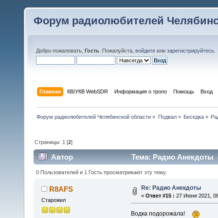
Форум радиолюбителей Челябинс
Добро пожаловать,
Гость
. Пожалуйста,
войдите
или
зарегистрируйтесь
.
Главная
КВ/УКВ WebSDR
Информация о тропо
Помощь
Вход
Форум радиолюбителей Челябинской области
»
Подвал
»
Беседка
»
Ра
Страницы:
1
[
2
]
Автор
Тема: Радио Анекдоты (
0 Пользователей и 1 Гость просматривают эту тему.
Re: Радио Анекдоты
R8AFS
«
Ответ #15 :
27 Июня 2021, 08
Старожил
Водка подорожала!