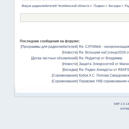
Форум радиолюбителей Челябинской области
»
Подвал
»
Беседка
»
Ра
Последние сообщения на форуме:
[
Программы для радиолюбителей
]
Re: CAT4Web - синхронизаци
[
Новости
]
Re: Вспышки наСолнце2026
о
[
Доска частных объявлений
]
Re: Редуктор
от
Владимир
[
Новости
]
Защита Элекросетей от Магн
[
Беседка
]
Re: Радио Анекдоты
от
R8AF
[
Соревнования
]
Кубок А.С. Попова Свердловск
[
Соревнования
]
Пермские УКВ соревнования и
SMF 2.0.1
XHTM