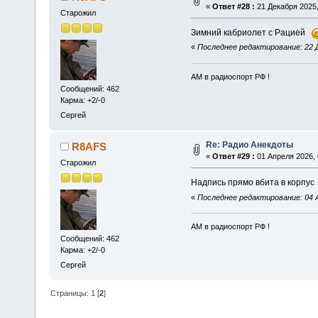
«
Ответ #28 :
21 Декабря 2025,
Старожил
Зимний кабриолет с Рацией
«
Последнее редактирование: 22 Д
АМ в радиоспорт РФ !
Сообщений: 462
Карма: +2/-0
Сергей
Re: Радио Анекдоты
R8AFS
«
Ответ #29 :
01 Апреля 2026, 
Старожил
Надпись прямо вбита в корпу
«
Последнее редактирование: 04 
АМ в радиоспорт РФ !
Сообщений: 462
Карма: +2/-0
Сергей
Страницы:
1
[
2
]