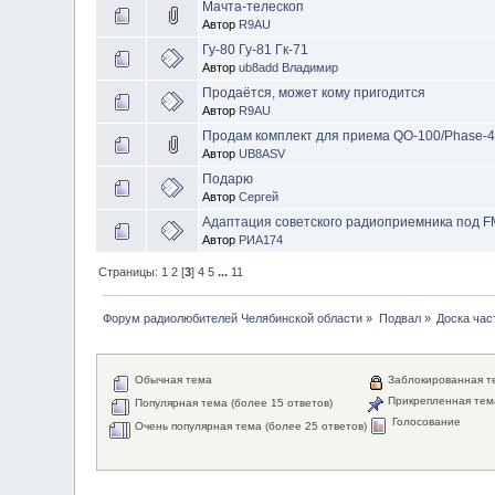
Мачта-телескоп
Автор
R9AU
Гу-80 Гу-81 Гк-71
Автор
ub8add Владимир
Продаётся, может кому пригодится
Автор
R9AU
Продам комплект для приема QO-100/Phase-
Автор
UB8ASV
Подарю
Автор
Сергей
Адаптация советского радиоприемника под F
Автор
РИА174
Страницы:
1
2
[
3
]
4
5
...
11
Форум радиолюбителей Челябинской области
»
Подвал
»
Доска час
Обычная тема
Заблокированная т
Прикрепленная тем
Популярная тема (более 15 ответов)
Голосование
Очень популярная тема (более 25 ответов)