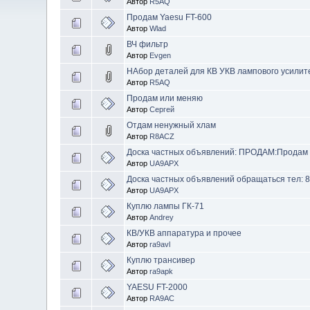
Автор
R5AQ
Продам Yaesu FT-600
Автор
Wlad
ВЧ фильтр
Автор
Evgen
НАбор деталей для КВ УКВ лампового усили
Автор
R5AQ
Продам или меняю
Автор
Сергей
Отдам ненужный хлам
Автор
R8ACZ
Доска частных объявлений: ПРОДАМ:Продам 
Автор
UA9APX
Доска частных объявлений обращаться тел: 
Автор
UA9APX
Куплю лампы ГК-71
Автор
Andrey
КВ/УКВ аппаратура и прочее
Автор
ra9avl
Куплю трансивер
Автор
ra9apk
YAESU FT-2000
Автор
RA9AC