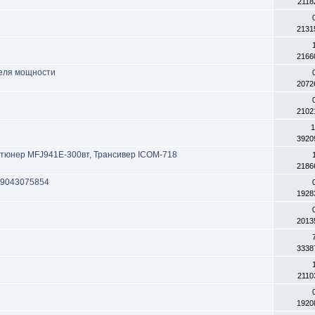
2118
2131
2166
теля мощности
2072
2102
1
3920
тюнер MFJ941E-300вт, Трансивер ICOM-718
2186
89043075854
1928
2013
3338
2110
1920