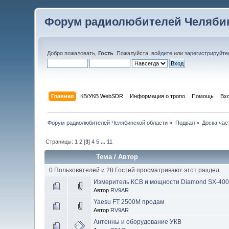
Форум радиолюбителей Челябин
Добро пожаловать,
Гость
. Пожалуйста,
войдите
или
зарегистрируйте
Главная
КВ/УКВ WebSDR
Информация о тропо
Помощь
Вх
Форум радиолюбителей Челябинской области
»
Подвал
»
Доска час
Страницы:
1
2
[
3
]
4
5
...
11
Тема
/
Автор
0 Пользователей и 28 Гостей просматривают этот раздел.
Измеритель КСВ и мощности Diamond SX-40
Автор
RV9AR
Yaesu FT 2500M продам
Автор
RV9AR
Антенны и оборудование УКВ