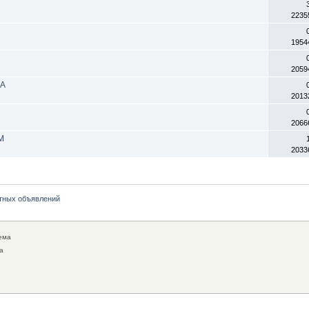
2235
1954
2059
4A
2013
2066
M
2033
тных объявлений
ема
а