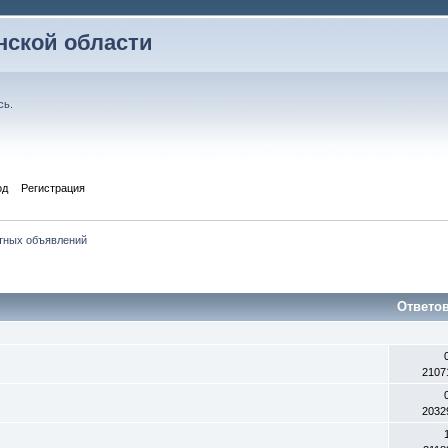
ской области
сь
.
од
Регистрация
тных объявлений
Ответо
0
2107
2032