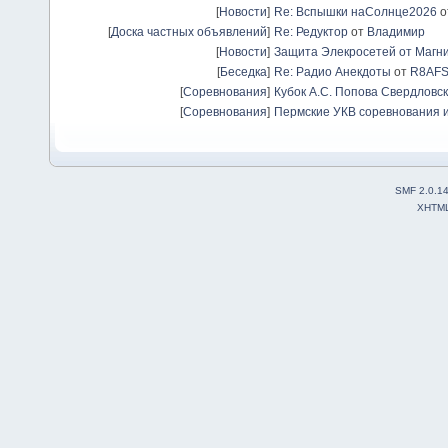
[
Новости
]
Re: Вспышки наСолнце2026
о
[
Доска частных объявлений
]
Re: Редуктор
от
Владимир
[
Новости
]
Защита Элекросетей от Магн
[
Беседка
]
Re: Радио Анекдоты
от
R8AF
[
Соревнования
]
Кубок А.С. Попова Свердловск
[
Соревнования
]
Пермские УКВ соревнования и
SMF 2.0.1
XHTM