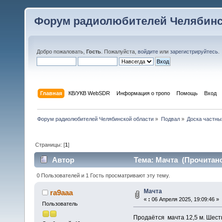
Форум радиолюбителей Челябинс
Добро пожаловать,
Гость
. Пожалуйста,
войдите
или
зарегистрируйтесь
.
Главная
КВ/УКВ WebSDR
Информация о тропо
Помощь
Вход
Форум радиолюбителей Челябинской области
»
Подвал
»
Доска частны
Страницы: [
1
]
Автор
Тема: Мачта (Прочитано
0 Пользователей и 1 Гость просматривают эту тему.
Мачта
ra9aaa
«
:
06 Апреля 2025, 19:09:46 »
Пользователь
Продаётся мачта 12,5 м. Шесть ко