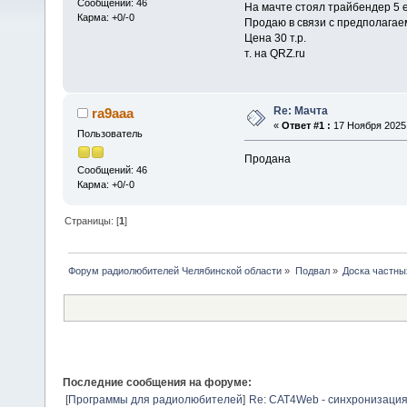
Сообщений: 46
На мачте стоял трайбендер 5 ел
Карма: +0/-0
Продаю в связи с предполага
Цена 30 т.р.
т. на QRZ.ru
Re: Мачта
ra9aaa
«
Ответ #1 :
17 Ноября 2025,
Пользователь
Продана
Сообщений: 46
Карма: +0/-0
Страницы: [
1
]
Форум радиолюбителей Челябинской области
»
Подвал
»
Доска частны
Последние сообщения на форуме:
[
Программы для радиолюбителей
]
Re: CAT4Web - синхронизаци