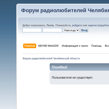
Форум радиолюбителей Челябин
Добро пожаловать,
Гость
. Пожалуйста,
войдите
или
зарегистрируйте
Главная
КВ/УКВ WebSDR
Информация о тропо
Помощь
Вх
Форум радиолюбителей Челябинской области
Ошибка!
Пользователя не существует.