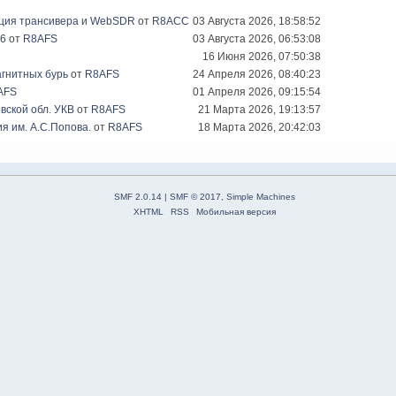
ация трансивера и WebSDR
от
R8ACC
03 Августа 2026, 18:58:52
26
от
R8AFS
03 Августа 2026, 06:53:08
16 Июня 2026, 07:50:38
гнитных бурь
от
R8AFS
24 Апреля 2026, 08:40:23
AFS
01 Апреля 2026, 09:15:54
вской обл. УКВ
от
R8AFS
21 Марта 2026, 19:13:57
я им. А.С.Попова.
от
R8AFS
18 Марта 2026, 20:42:03
SMF 2.0.14
|
SMF © 2017
,
Simple Machines
XHTML
RSS
Мобильная версия