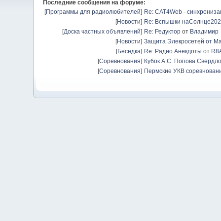
Последние сообщения на форуме:
[
Программы для радиолюбителей
]
Re: CAT4Web - синхрониз
[
Новости
]
Re: Вспышки наСолнце20
[
Доска частных объявлений
]
Re: Редуктор
от
Владимир
[
Новости
]
Защита Элекросетей от Ма
[
Беседка
]
Re: Радио Анекдоты
от
R8
[
Соревнования
]
Кубок А.С. Попова Свердло
[
Соревнования
]
Пермские УКВ соревновани