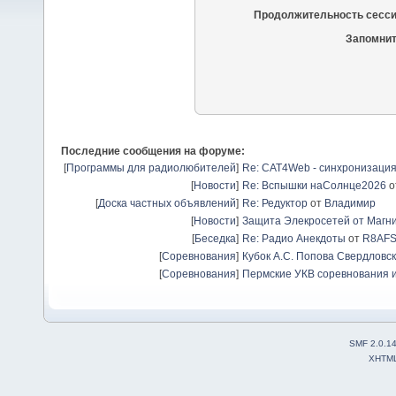
Продолжительность сесси
Запомнит
Последние сообщения на форуме:
[
Программы для радиолюбителей
]
Re: CAT4Web - синхронизаци
[
Новости
]
Re: Вспышки наСолнце2026
о
[
Доска частных объявлений
]
Re: Редуктор
от
Владимир
[
Новости
]
Защита Элекросетей от Магн
[
Беседка
]
Re: Радио Анекдоты
от
R8AF
[
Соревнования
]
Кубок А.С. Попова Свердловск
[
Соревнования
]
Пермские УКВ соревнования и
SMF 2.0.1
XHTM