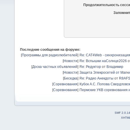
Продолжительность сесси
Запомнит
Последние сообщения на форуме:
[
Программы для радиолюбителей
]
Re: CAT4Web - синхронизаци
[
Новости
]
Re: Вспышки наСолнце2026
о
[
Доска частных объявлений
]
Re: Редуктор
от
Владимир
[
Новости
]
Защита Элекросетей от Магн
[
Беседка
]
Re: Радио Анекдоты
от
R8AF
[
Соревнования
]
Кубок А.С. Попова Свердловск
[
Соревнования
]
Пермские УКВ соревнования и
SMF 2.0.1
XHTM